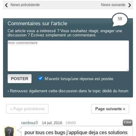
News précédente
News suivante
58
Commentaires sur l'article
Cet article vous a intéressé ? Vous souhaitez réagir, engager une
discussion ? Ecrivez simplement un commentaire.
POSTER
M'avertir lorsqu'une réponse est postée
›
Retrouvez également cette discussion dans le topic dédié du forum
« Page précédente
Page suivante »
Citer
rambour3
14 juil. 2016
19h00
pour tous ces bugs j'applique deja ces solutions