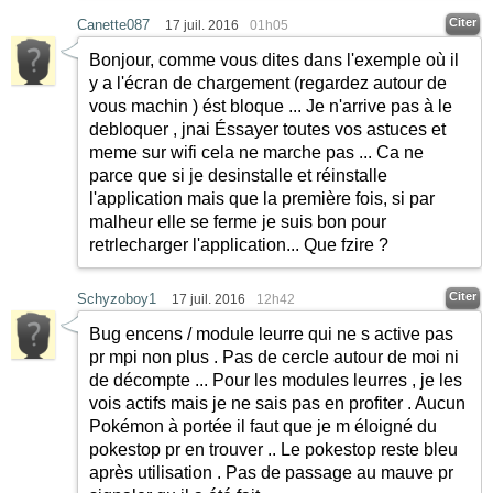
Citer
Canette087
17 juil. 2016
01h05
Bonjour, comme vous dites dans l'exemple où il
y a l'écran de chargement (regardez autour de
vous machin ) ést bloque ... Je n'arrive pas à le
debloquer , jnai Éssayer toutes vos astuces et
meme sur wifi cela ne marche pas ... Ca ne
parce que si je desinstalle et réinstalle
l'application mais que la première fois, si par
malheur elle se ferme je suis bon pour
retrlecharger l'application... Que fzire ?
Citer
Schyzoboy1
17 juil. 2016
12h42
Bug encens / module leurre qui ne s active pas
pr mpi non plus . Pas de cercle autour de moi ni
de décompte ... Pour les modules leurres , je les
vois actifs mais je ne sais pas en profiter . Aucun
Pokémon à portée il faut que je m éloigné du
pokestop pr en trouver .. Le pokestop reste bleu
après utilisation . Pas de passage au mauve pr