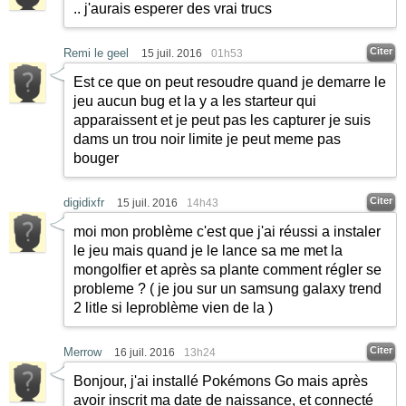
.. j'aurais esperer des vrai trucs
Citer
Remi le geel
15 juil. 2016
01h53
Est ce que on peut resoudre quand je demarre le
jeu aucun bug et la y a les starteur qui
apparaissent et je peut pas les capturer je suis
dams un trou noir limite je peut meme pas
bouger
Citer
digidixfr
15 juil. 2016
14h43
moi mon problème c'est que j'ai réussi a instaler
le jeu mais quand je le lance sa me met la
mongolfier et après sa plante comment régler se
probleme ? ( je jou sur un samsung galaxy trend
2 litle si leproblème vien de la )
Citer
Merrow
16 juil. 2016
13h24
Bonjour, j'ai installé Pokémons Go mais après
avoir inscrit ma date de naissance, et connecté