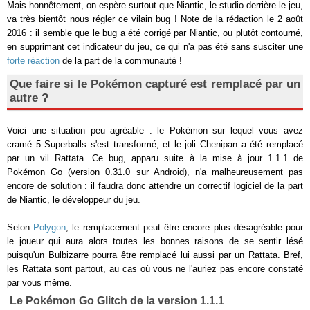
Mais honnêtement, on espère surtout que Niantic, le studio derrière le jeu,
va très bientôt nous régler ce vilain bug ! Note de la rédaction le 2 août
2016 : il semble que le bug a été corrigé par Niantic, ou plutôt contourné,
en supprimant cet indicateur du jeu, ce qui n'a pas été sans susciter une
forte réaction
de la part de la communauté !
Que faire si le Pokémon capturé est remplacé par un
autre ?
Voici une situation peu agréable : le Pokémon sur lequel vous avez
cramé 5 Superballs s'est transformé, et le joli Chenipan a été remplacé
par un vil Rattata. Ce bug, apparu suite à la mise à jour 1.1.1 de
Pokémon Go (version 0.31.0 sur Android), n'a malheureusement pas
encore de solution : il faudra donc attendre un correctif logiciel de la part
de Niantic, le développeur du jeu.
Selon
Polygon
, le remplacement peut être encore plus désagréable pour
le joueur qui aura alors toutes les bonnes raisons de se sentir lésé
puisqu'un Bulbizarre pourra être remplacé lui aussi par un Rattata. Bref,
les Rattata sont partout, au cas où vous ne l'auriez pas encore constaté
par vous même.
Le Pokémon Go Glitch de la version 1.1.1