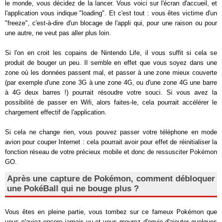
le monde, vous décidez de la lancer. Vous voici sur l'écran d'accueil, et
l'application vous indique "loading". Et c'est tout : vous êtes victime d'un
"freeze", c'est-à-dire d'un blocage de l'appli qui, pour une raison ou pour
une autre, ne veut pas aller plus loin.
Si l'on en croit les copains de Nintendo Life, il vous suffit si cela se
produit de bouger un peu. Il semble en effet que vous soyez dans une
zone où les données passent mal, et passer à une zone mieux couverte
(par exemple d'une zone 3G à une zone 4G, ou d'une zone 4G une barre
à 4G deux barres !) pourrait résoudre votre souci. Si vous avez la
possibilité de passer en Wifi, alors faites-le, cela pourrait accélérer le
chargement effectif de l'application.
Si cela ne change rien, vous pouvez passer votre téléphone en mode
avion pour couper Internet : cela pourrait avoir pour effet de réinitialiser la
fonction réseau de votre précieux mobile et donc de ressusciter Pokémon
GO.
Après une capture de Pokémon, comment débloquer
une PokéBall qui ne bouge plus ?
Vous êtes en pleine partie, vous tombez sur ce fameux Pokémon que
vous n'aviez encore jamais vu et vous mourez d'envie d'ajouter quelques