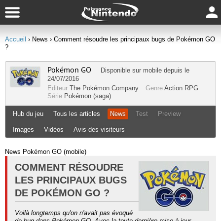
Accueil
› News
› Comment résoudre les principaux bugs de Pokémon GO
?
Pokémon GO
Disponible sur
mobile
depuis le
24/07/2016
Editeur
The Pokémon Company
Genre
Action RPG
Série
Pokémon (saga)
Hub du jeu
Tous les articles
News
Test
Preview
Images
Vidéos
Avis des visiteurs
News Pokémon GO (mobile)
COMMENT RÉSOUDRE
LES PRINCIPAUX BUGS
DE POKÉMON GO ?
Voilà longtemps qu'on n'avait pas évoqué
de bug dans Pokémon GO. Avec la toute dernière mise à jour,