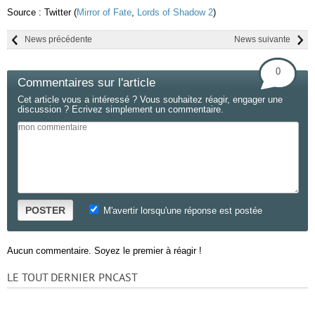
Source : Twitter (
Mirror of Fate
,
Lords of Shadow 2
)
News précédente
News suivante
0
Commentaires sur l'article
Cet article vous a intéressé ? Vous souhaitez réagir, engager une
discussion ? Ecrivez simplement un commentaire.
POSTER
M'avertir lorsqu'une réponse est postée
Aucun commentaire. Soyez le premier à réagir !
LE TOUT DERNIER PNCAST