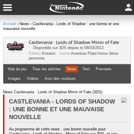
Accueil
› News
› Castlevania - Lords of Shadow : une bonne et une
mauvaise nouvelle
Castlevania : Lords of Shadow Mirror of Fate
Disponible sur
3DS
depuis le 08/03/2013
Editeur
Konami
Genre
Aventure
Plate-forme
3ème
personne
Hub du jeu
Tous les articles
News
Test
Previews
Images
Vidéos
Avis des visiteurs
News Castlevania : Lords of Shadow Mirror of Fate (3DS)
CASTLEVANIA - LORDS OF SHADOW
: UNE BONNE ET UNE MAUVAISE
NOUVELLE
Au programme de cette news : une bonne nouvelle pour
Castlevania : Lords of Shadow - Mirror of Fate sur 3DS, et une