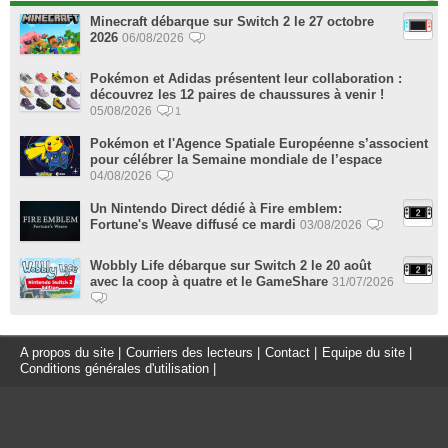
Minecraft débarque sur Switch 2 le 27 octobre
2026
06/08/2026
Pokémon et Adidas présentent leur collaboration :
découvrez les 12 paires de chaussures à venir !
05/08/2026
1
Pokémon et l'Agence Spatiale Européenne s’associent
pour célébrer la Semaine mondiale de l’espace
04/08/2026
Un Nintendo Direct dédié à Fire emblem:
Fortune's Weave diffusé ce mardi
03/08/2026
Wobbly Life débarque sur Switch 2 le 20 août
avec la coop à quatre et le GameShare
31/07/2026
A propos du site
|
Courriers des lecteurs
|
Contact
|
Equipe du site
|
Conditions générales d'utilisation
|