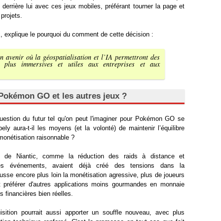
t derrière lui avec ces jeux mobiles, préférant tourner la page et
projets.
 explique le pourquoi du comment de cette décision :
 avenir où la géospatialisation et l’IA permettront des
e plus immersives et utiles aux entreprises et aux
Pokémon GO et les autres jeux ?
question du futur tel qu'on peut l'imaginer pour Pokémon GO se
ly aura-t-il les moyens (et la volonté) de maintenir l’équilibre
 monétisation raisonnable ?
s de Niantic, comme la réduction des raids à distance et
des événements, avaient déjà créé des tensions dans la
se encore plus loin la monétisation agressive, plus de joueurs
et préférer d'autres applications moins gourmandes en monnaie
s financières bien réelles.
isition pourrait aussi apporter un souffle nouveau, avec plus