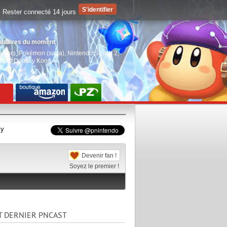
Rester connecté 14 jours
pulaires du moment
aiders
,
Pokémon (saga)
,
Nintendo Switch 2
,
EGO Donkey Kong
ly
Devenir fan !
Soyez le premier !
T DERNIER PNCAST