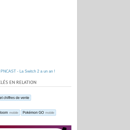
PNCAST - La Switch 2 a un an !
LÉS EN RELATION
t chiffres de vente
Bloom
Pokémon GO
mobile
mobile