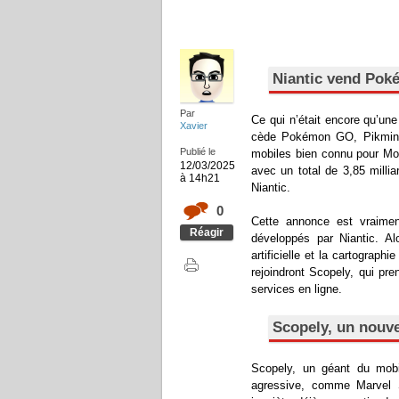
Niantic vend Pok
Par
Ce qui n’était encore qu’un
Xavier
cède Pokémon GO, Pikmin 
Publié le
mobiles bien connu pour Mon
12/03/2025
avec un total de 3,85 millia
à 14h21
Niantic.
0
Cette annonce est vraime
Réagir
développés par Niantic. Alo
artificielle et la cartograp
rejoindront Scopely, qui pr
services en ligne.
Scopely, un nouve
Scopely, un géant du mobi
agressive, comme Marvel S