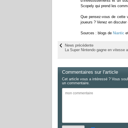
d’investissements et un sou
Scopely qui prend les comma
Que pensez-vous de cette 
joueurs ? Venez en discuter
Sources : blogs de
Niantic
e
News précédente
La Super Nintendo gagne en vitesse a
Commentaires sur l'article
Cet article vous a intéressé ? Vous sou
un commentaire.