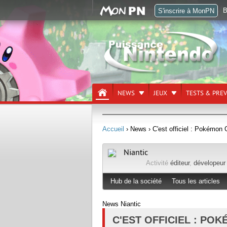
B
S'inscrire à MonPN
NEWS
JEUX
TESTS & PRE
Accueil
› News
› C'est officiel : Pokémon
Niantic
Activité
éditeur
,
dévelopeur
Hub de la société
Tous les articles
News Niantic
C'EST OFFICIEL : PO