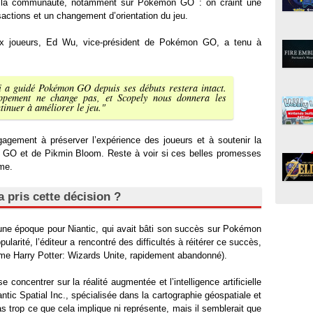
de la communauté, notamment sur Pokémon GO : on craint une
actions et un changement d’orientation du jeu.
ux joueurs, Ed Wu, vice-président de Pokémon GO, a tenu à
i a guidé Pokémon GO depuis ses débuts restera intact.
oppement ne change pas, et Scopely nous donnera les
tinuer à améliorer le jeu."
agement à préserver l’expérience des joueurs et à soutenir la
n GO et de Pikmin Bloom. Reste à voir si ces belles promesses
rme.
 pris cette décision ?
’une époque pour Niantic, qui avait bâti son succès sur Pokémon
arité, l’éditeur a rencontré des difficultés à réitérer ce succès,
e Harry Potter: Wizards Unite, rapidement abandonné).
 concentrer sur la réalité augmentée et l’intelligence artificielle
ntic Spatial Inc., spécialisée dans la cartographie géospatiale et
 pas trop ce que cela implique ni représente, mais il semblerait que