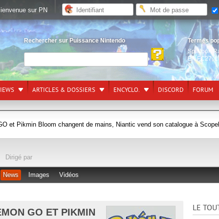
ienvenue sur PN
Rechercher sur Puissance Nintendo
Termes po
Splatoon R
EA FC27
,
L
VIEWS
ARTICLES & DOSSIERS
ENCYCLO.
DISCORD
FORUM
 GO et Pikmin Bloom changent de mains, Niantic vend son catalogue à Scope
Dirigé par
News
Images
Vidéos
LE TOU
KÉMON GO ET PIKMIN