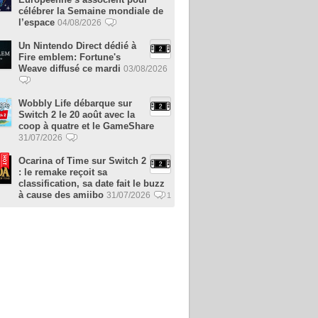
célébrer la Semaine mondiale de
l’espace
04/08/2026
Un Nintendo Direct dédié à
Fire emblem: Fortune's
Weave diffusé ce mardi
03/08/2026
Wobbly Life débarque sur
Switch 2 le 20 août avec la
coop à quatre et le GameShare
31/07/2026
Ocarina of Time sur Switch 2
: le remake reçoit sa
classification, sa date fait le buzz
à cause des amiibo
31/07/2026
1