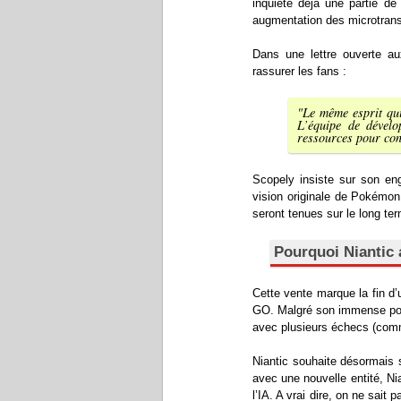
inquiète déjà une partie 
augmentation des microtrans
Dans une lettre ouverte a
rassurer les fans :
"Le même esprit qu
L’équipe de dével
ressources pour con
Scopely insiste sur son eng
vision originale de Pokémo
seront tenues sur le long te
Pourquoi Niantic a
Cette vente marque la fin d
GO. Malgré son immense popul
avec plusieurs échecs (comm
Niantic souhaite désormais se
avec une nouvelle entité, Nia
l’IA. A vrai dire, on ne sait