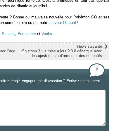
tien technique renforcé. C'est la promesse en tout cas que fait
ndes de Niantic aujourd'hui.
vente ? Bonne ou mauvaise nouvelle pour Pokémon GO et ses
 en commentaire ou sur notre
serveur Discord
!
t
Scopely
,
Eurogamer
et
Vooks
News suivante
vec l’âge
Splatoon 3 : la mise à jour 9.3.0 débarque avec
des ajustements d’armes et des correctifs
0
haitez réagir, engager une discussion ? Ecrivez simplement