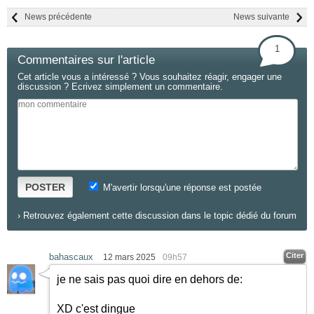
News précédente
News suivante
1
Commentaires sur l'article
Cet article vous a intéressé ? Vous souhaitez réagir, engager une
discussion ? Ecrivez simplement un commentaire.
POSTER
M'avertir lorsqu'une réponse est postée
›
Retrouvez également cette discussion dans le topic dédié du forum
Citer
bahascaux
12 mars 2025
09h57
je ne sais pas quoi dire en dehors de:
XD c'est dingue