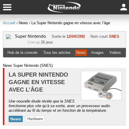
Accueil
› News
› La Super Nintendo gagne en vitesse avec l’âge
Super Nintendo
Sortie le
12/04/1992
Nom court
SNES
Line-up
26 jeux
Hub de la console
Tous les articles
News
Images
Vidéos
News Super Nintendo (SNES)
LA SUPER NINTENDO
GAGNE EN VITESSE
AVEC L’ÂGE
Une nouvelle étude révèle que la SNES
fonctionne plus vite qu’à sa sortie, avec un processeur audio
accélérant au fil du temps et en fonction de la température.
News
Hardware