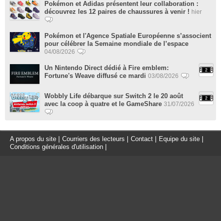
Pokémon et Adidas présentent leur collaboration :
découvrez les 12 paires de chaussures à venir !
hier
Pokémon et l'Agence Spatiale Européenne s’associent
pour célébrer la Semaine mondiale de l’espace
04/08/2026
Un Nintendo Direct dédié à Fire emblem:
Fortune's Weave diffusé ce mardi
03/08/2026
Wobbly Life débarque sur Switch 2 le 20 août
avec la coop à quatre et le GameShare
31/07/2026
A propos du site
|
Courriers des lecteurs
|
Contact
|
Equipe du site
|
Conditions générales d'utilisation
|