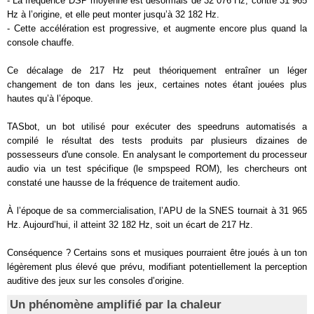
- La fréquence DSP moyenne est désormais de 32 076 Hz, contre 31 965
Hz à l’origine, et elle peut monter jusqu’à 32 182 Hz.
- Cette accélération est progressive, et augmente encore plus quand la
console chauffe.
Ce décalage de 217 Hz peut théoriquement entraîner un léger
changement de ton dans les jeux, certaines notes étant jouées plus
hautes qu’à l’époque.
TASbot, un bot utilisé pour exécuter des speedruns automatisés a
compilé le résultat des tests produits par plusieurs dizaines de
possesseurs d'une console. En analysant le comportement du processeur
audio via un test spécifique (le smpspeed ROM), les chercheurs ont
constaté une hausse de la fréquence de traitement audio.
À l’époque de sa commercialisation, l’APU de la SNES tournait à 31 965
Hz. Aujourd’hui, il atteint 32 182 Hz, soit un écart de 217 Hz.
Conséquence ? Certains sons et musiques pourraient être joués à un ton
légèrement plus élevé que prévu, modifiant potentiellement la perception
auditive des jeux sur les consoles d’origine.
Un phénomène amplifié par la chaleur