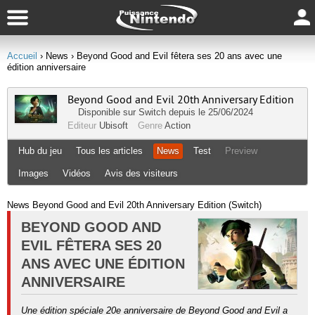
Accueil
› News
› Beyond Good and Evil fêtera ses 20 ans avec une
édition anniversaire
Beyond Good and Evil 20th Anniversary Edition
Disponible sur
Switch
depuis le 25/06/2024
Editeur
Ubisoft
Genre
Action
Hub du jeu
Tous les articles
News
Test
Preview
Images
Vidéos
Avis des visiteurs
News Beyond Good and Evil 20th Anniversary Edition (Switch)
BEYOND GOOD AND
EVIL FÊTERA SES 20
ANS AVEC UNE ÉDITION
ANNIVERSAIRE
Une édition spéciale 20e anniversaire de Beyond Good and Evil a