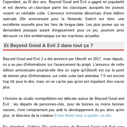
Cependant, au fil des ans, Beyond Good and Evil a gagné en popularité
et est devenu un classique parmi les classiques auxquels les joueurs
vouent un véritable culte. L'annonce imminente désormais d'une édition
spéciale 20e anniversaire pour la Nintendo Switch est donc une
excellente nouvelle pour les fans de longue date. Les plus jeunes qui se
demandent pourquoi autant d'engouement pour ce jeu, pourront ainsi
découvrir ce titre emblématique sur les machines actuelles.
Et Beyond Good & Evil 2 dans tout ça ?
Beyond Good and Evil 2 a été annoncé par Ubisoft en 2017, mais depuis,
on a eu peu d'informations sur l'avancement du projet. L'annonce de cette
édition anniversaire pourrait-elle être un signe qu'Ubisoft est sur le point
de donner plus d'informations sur cette suite tant attendue ? Il est encore
trop tôt pour le dire, mais on ne cache pas qu'on est impatient d'en savoir
plus.
L'histoire du studio montpelliéren est délicate autour de Beyond Good and
Evil : les départs de personnes-clés, pour de bonnes ou moins bonnes
raisons, n'ont certainement pas aidé le développement du jeu alors qu'en
plus, le directeur de la création
Emile Morel nous a quittés cet été
.
En attendant, l'édition 20e anniversaire de Beyond Good and Evil sera