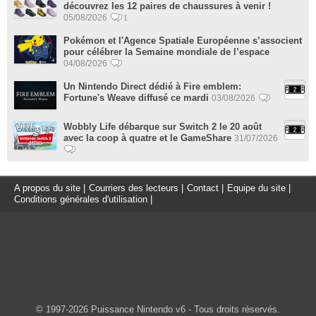
découvrez les 12 paires de chaussures à venir !
05/08/2026
1
Pokémon et l'Agence Spatiale Européenne s’associent
pour célébrer la Semaine mondiale de l’espace
04/08/2026
Un Nintendo Direct dédié à Fire emblem:
Fortune's Weave diffusé ce mardi
03/08/2026
Wobbly Life débarque sur Switch 2 le 20 août
avec la coop à quatre et le GameShare
31/07/2026
A propos du site
|
Courriers des lecteurs
|
Contact
|
Equipe du site
|
Conditions générales d'utilisation
|
© 1997-2026 Puissance Nintendo v6 - Tous droits réservés.