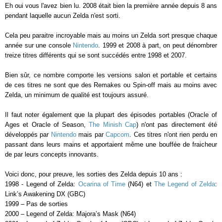
Eh oui vous l'avez bien lu. 2008 était bien la première année depuis 8 ans
pendant laquelle aucun Zelda n'est sorti.
Cela peu paraitre incroyable mais au moins un Zelda sort presque chaque
année sur une console
Nintendo
. 1999 et 2008 à part, on peut dénombrer
treize titres différents qui se sont succédés entre 1998 et 2007.
Bien sûr, ce nombre comporte les versions salon et portable et certains
de ces titres ne sont que des Remakes ou Spin-off mais au moins avec
Zelda, un minimum de qualité est toujours assuré.
Il faut noter également que la plupart des épisodes portables (Oracle of
Ages et Oracle of Season,
The Minish Cap
) n'ont pas directement été
développés par
Nintendo
mais par
Capcom
. Ces titres n'ont rien perdu en
passant dans leurs mains et apportaient même une bouffée de fraicheur
de par leurs concepts innovants.
Voici donc, pour preuve, les sorties des Zelda depuis 10 ans :
1998 - Legend of Zelda:
Ocarina of Time
(N64) et
The Legend of Zelda
:
Link’s Awakening DX (GBC)
1999 – Pas de sorties
2000 – Legend of Zelda: Majora’s Mask (N64)