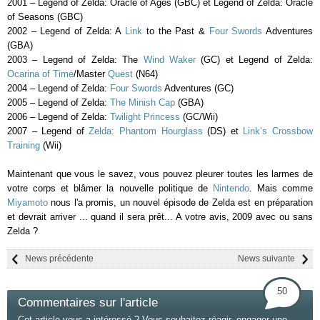
2001 – Legend of Zelda: Oracle of Ages (GBC) et Legend of Zelda: Oracle
of Seasons (GBC)
2002 – Legend of Zelda: A
Link
to the Past &
Four Swords
Adventures
(GBA)
2003 – Legend of Zelda: The
Wind Waker
(GC) et Legend of Zelda:
Ocarina of Time
/Master
Quest
(N64)
2004 – Legend of Zelda:
Four Swords
Adventures (GC)
2005 – Legend of Zelda:
The Minish Cap
(GBA)
2006 – Legend of Zelda:
Twilight Princess
(GC/Wii)
2007 – Legend of
Zelda: Phantom Hourglass
(DS) et
Link’s Crossbow
Training
(Wii)
Maintenant que vous le savez, vous pouvez pleurer toutes les larmes de
votre corps et blâmer la nouvelle politique de
Nintendo
. Mais comme
Miyamoto
nous l'a promis, un nouvel épisode de Zelda est en préparation
et devrait arriver ... quand il sera prêt... A votre avis, 2009 avec ou sans
Zelda ?
News précédente
News suivante
50
Commentaires sur l'article
Cet article vous a intéressé ? Vous souhaitez réagir, engager une