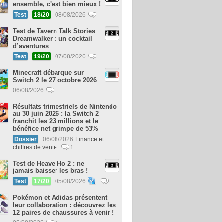
ensemble, c'est bien mieux !
Test
18/20
08/08/2026
Test de Tavern Talk Stories
Dreamwalker : un cocktail
d’aventures
Test
19/20
07/08/2026
Minecraft débarque sur
Switch 2 le 27 octobre 2026
06/08/2026
Résultats trimestriels de Nintendo
au 30 juin 2026 : la Switch 2
franchit les 23 millions et le
bénéfice net grimpe de 53%
Dossier
06/08/2026
Finance et
chiffres de vente
1
Test de Heave Ho 2 : ne
jamais baisser les bras !
Test
17/20
05/08/2026
Pokémon et Adidas présentent
leur collaboration : découvrez les
12 paires de chaussures à venir !