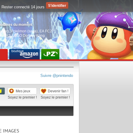
Rester connecté 14 jours
pulaires du moment
aiders
,
Pokémon (saga)
,
EA FC27
,
witch 2
,
LEGO Donkey Kong
Suivre @pnintendo
Mes jeux
Devenir fan !
Soyez le premier !
Soyez le premier !
E IMAGES