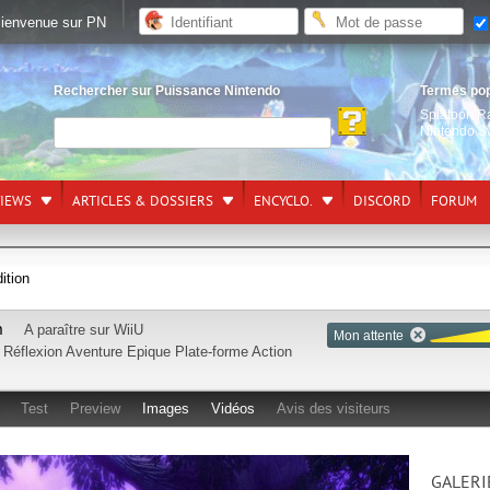
ienvenue sur PN
Rechercher sur Puissance Nintendo
Termes po
Splatoon R
Nintendo S
VIEWS
ARTICLES & DOSSIERS
ENCYCLO.
DISCORD
FORUM
ition
n
A paraître sur
WiiU
Mon attente
e
Réflexion
Aventure
Epique
Plate-forme
Action
Test
Preview
Images
Vidéos
Avis des visiteurs
GALERI