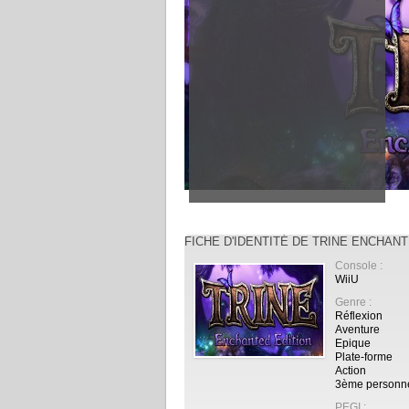
FICHE D'IDENTITÉ DE TRINE ENCHANT
Console :
WiiU
Genre :
Réflexion
Aventure
Epique
Plate-forme
Action
3ème personn
PEGI :