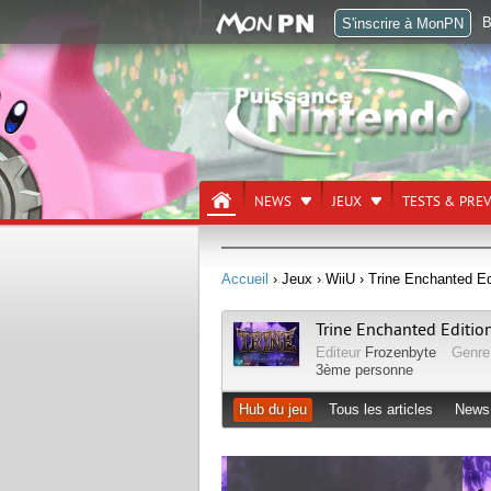
B
S'inscrire à MonPN
NEWS
JEUX
TESTS & PRE
Accueil
› Jeux
› WiiU
› Trine Enchanted Ed
Trine Enchanted Editio
Editeur
Frozenbyte
Genr
3ème personne
Hub du jeu
Tous les articles
News