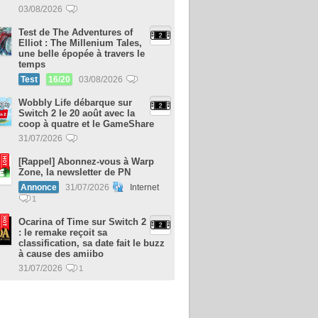
03/08/2026
Test de The Adventures of
Elliot : The Millenium Tales,
une belle épopée à travers le
temps
Test
16/20
03/08/2026
Wobbly Life débarque sur
Switch 2 le 20 août avec la
coop à quatre et le GameShare
31/07/2026
[Rappel] Abonnez-vous à Warp
Zone, la newsletter de PN
Annonce
31/07/2026
Internet
1
Ocarina of Time sur Switch 2
: le remake reçoit sa
classification, sa date fait le buzz
à cause des amiibo
31/07/2026
1