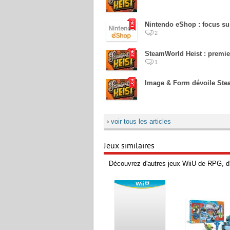
Nintendo eShop : focus su
2
SteamWorld Heist : premi
1
Image & Form dévoile Ste
›
voir tous les articles
Jeux similaires
Découvrez d'autres jeux WiiU de RPG, d'