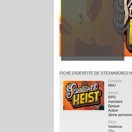
FICHE D'IDENTITÉ DE STEAMWORLD H
Console :
WiiU
Genre :
RPG
Aventure
Epique
Action
3ème personn
PEGI :
Violence
12+