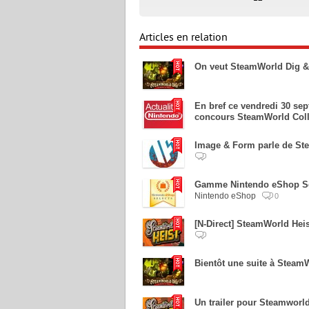
Articles en relation
On veut SteamWorld Dig & 
En bref ce vendredi 30 se
concours SteamWorld Coll
Image & Form parle de St
Gamme Nintendo eShop Sel
Nintendo eShop
0
[N-Direct] SteamWorld Hei
Bientôt une suite à Steam
Un trailer pour Steamworld