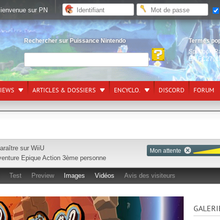
ienvenue sur PN
Rechercher sur Puissance Nintendo
Termes po
Splatoon R
EA FC27
,
L
VIEWS
ARTICLES & DOSSIERS
ENCYCLO.
DISCORD
FORUM
araître sur
WiiU
Mon attente
enture
Epique
Action
3ème personne
Test
Preview
Images
Vidéos
Avis des visiteurs
GALERI