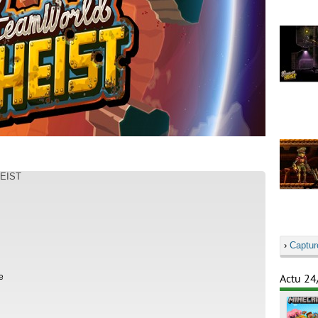
EIST
›
Captur
e
Actu 24