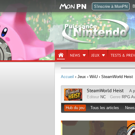
B
S'inscrire à MonPN
NEWS
JEUX
TESTS & PRE
Accueil
› Jeux
› WiiU
› SteamWorld Heist
SteamWorld Heist
A p
Editeur
NC
Genre
RPG
Av
Hub du jeu
Tous les articles
News