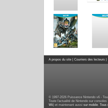
A propos du site
|
Courriers des lecteurs
|
© 1997-2026 Puissance Nintendo v6 - Tous
Toute l'actualité de Nintendo sur consoles 
Wii
) et maintenant aussi
sur mobile
.
Tous 