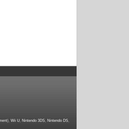
ment
),
Wii U
,
Nintendo 3DS
,
Nintendo DS
,