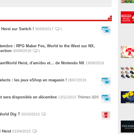
Heist sur Switch !
30/09/2017
1
ptembre : RPG Maker Fes, World to the West sur NX,
ection
30/09/2016
1
eamWorld Heist, d'amiibo et… de Nintendo NX
19/08/2016
ects : les jeux eShop en magasin !
26/07/2016
st sera disponible en décembre
13/11/2015
Thèmes 3DS
World Dig ?
20/10/2015
 Heist
01/04/2015