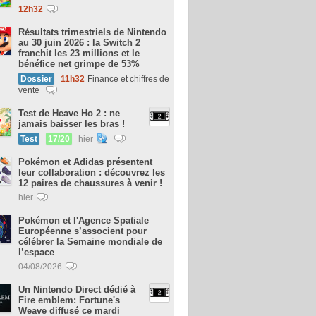
12h32
Résultats trimestriels de Nintendo
au 30 juin 2026 : la Switch 2
franchit les 23 millions et le
bénéfice net grimpe de 53%
Dossier
11h32
Finance et chiffres de
vente
Test de Heave Ho 2 : ne
jamais baisser les bras !
Test
17/20
hier
Pokémon et Adidas présentent
leur collaboration : découvrez les
12 paires de chaussures à venir !
hier
Pokémon et l'Agence Spatiale
Européenne s’associent pour
célébrer la Semaine mondiale de
l’espace
04/08/2026
Un Nintendo Direct dédié à
Fire emblem: Fortune's
Weave diffusé ce mardi