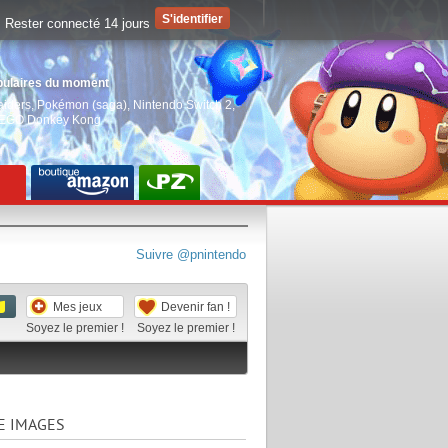
Rester connecté 14 jours
pulaires du moment
aiders
,
Pokémon (saga)
,
Nintendo Switch 2
,
EGO Donkey Kong
Suivre @pnintendo
Mes jeux
Devenir fan !
Soyez le premier !
Soyez le premier !
E IMAGES