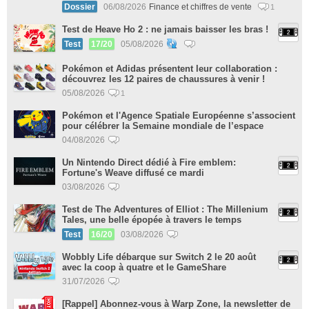
Dossier
06/08/2026
Finance et chiffres de vente
1
Test de Heave Ho 2 : ne jamais baisser les bras !
Test
17/20
05/08/2026
Pokémon et Adidas présentent leur collaboration :
découvrez les 12 paires de chaussures à venir !
05/08/2026
1
Pokémon et l'Agence Spatiale Européenne s’associent
pour célébrer la Semaine mondiale de l’espace
04/08/2026
Un Nintendo Direct dédié à Fire emblem:
Fortune's Weave diffusé ce mardi
03/08/2026
Test de The Adventures of Elliot : The Millenium
Tales, une belle épopée à travers le temps
Test
16/20
03/08/2026
Wobbly Life débarque sur Switch 2 le 20 août
avec la coop à quatre et le GameShare
31/07/2026
[Rappel] Abonnez-vous à Warp Zone, la newsletter de