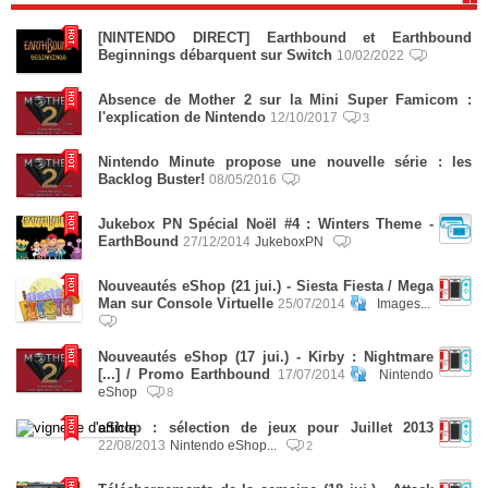
[NINTENDO DIRECT] Earthbound et Earthbound
Beginnings débarquent sur Switch
10/02/2022
Absence de Mother 2 sur la Mini Super Famicom :
l'explication de Nintendo
12/10/2017
3
Nintendo Minute propose une nouvelle série : les
Backlog Buster!
08/05/2016
Jukebox PN Spécial Noël #4 : Winters Theme -
EarthBound
27/12/2014
JukeboxPN
Nouveautés eShop (21 jui.) - Siesta Fiesta / Mega
Man sur Console Virtuelle
25/07/2014
Images...
Nouveautés eShop (17 jui.) - Kirby : Nightmare
[...] / Promo Earthbound
17/07/2014
Nintendo
eShop
8
eShop : sélection de jeux pour Juillet 2013
22/08/2013
Nintendo eShop...
2