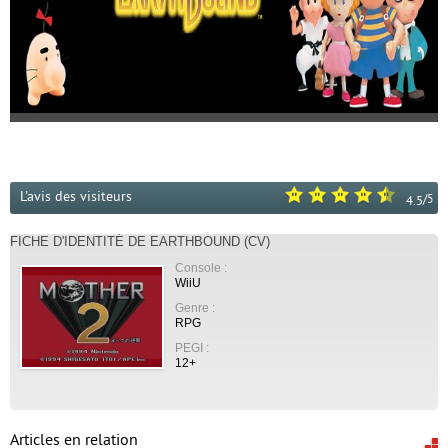
L'avis des visiteurs
/
5
4.5
FICHE D'IDENTITÉ DE EARTHBOUND (CV)
Console :
WiiU
Genre :
RPG
PEGI :
12+
Articles en relation