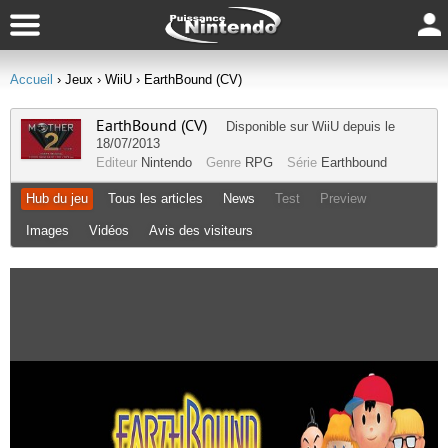
Accueil
› Jeux
› WiiU
› EarthBound (CV)
EarthBound (CV)
Disponible sur
WiiU
depuis le
18/07/2013
Editeur
Nintendo
Genre
RPG
Série
Earthbound
Hub du jeu
Tous les articles
News
Test
Preview
Images
Vidéos
Avis des visiteurs