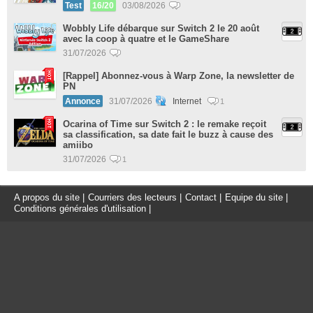
Test
16/20
03/08/2026
Wobbly Life débarque sur Switch 2 le 20 août
avec la coop à quatre et le GameShare
31/07/2026
[Rappel] Abonnez-vous à Warp Zone, la newsletter de
PN
Annonce
31/07/2026
Internet
1
Ocarina of Time sur Switch 2 : le remake reçoit
sa classification, sa date fait le buzz à cause des
amiibo
31/07/2026
1
A propos du site
|
Courriers des lecteurs
|
Contact
|
Equipe du site
|
Conditions générales d'utilisation
|