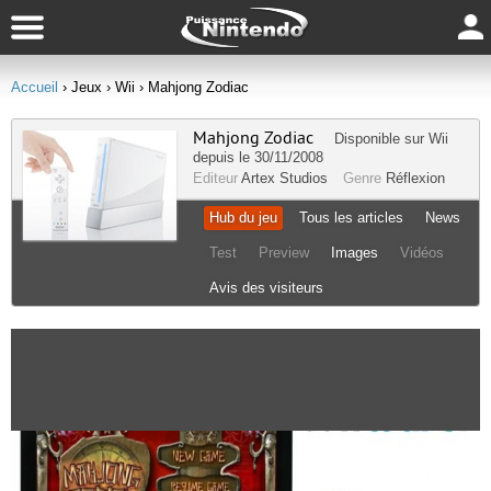
Accueil
› Jeux
› Wii
› Mahjong Zodiac
Mahjong Zodiac
Disponible sur
Wii
depuis le 30/11/2008
Editeur
Artex Studios
Genre
Réflexion
Hub du jeu
Tous les articles
News
Test
Preview
Images
Vidéos
Avis des visiteurs