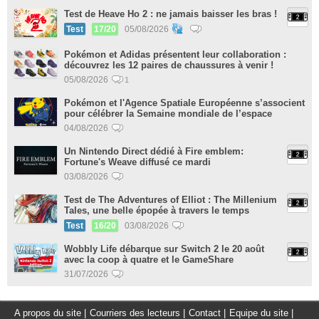
Test de Heave Ho 2 : ne jamais baisser les bras !
Test
17/20
05/08/2026
Pokémon et Adidas présentent leur collaboration :
découvrez les 12 paires de chaussures à venir !
05/08/2026
1
Pokémon et l'Agence Spatiale Européenne s’associent
pour célébrer la Semaine mondiale de l’espace
04/08/2026
Un Nintendo Direct dédié à Fire emblem:
Fortune's Weave diffusé ce mardi
03/08/2026
Test de The Adventures of Elliot : The Millenium
Tales, une belle épopée à travers le temps
Test
16/20
03/08/2026
Wobbly Life débarque sur Switch 2 le 20 août
avec la coop à quatre et le GameShare
31/07/2026
A propos du site
|
Courriers des lecteurs
|
Contact
|
Equipe du site
|