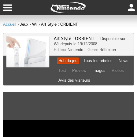
Accueil
› Jeux
› Wii
› Art Style : ORBIENT
Art Style : ORBIENT
Disponible sur
Wii
depuis le 19/12/2008
Editeur
Nintendo
Genre
Réflexion
Hub du jeu
Tous les articles
News
Test
Preview
Images
Vidéos
Avis des visiteurs