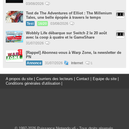
03/08/2026
Test de The Adventures of Elliot : The Millenium
Tales, une belle épopée à travers le temps
Test
16/20
03/08/2026
Wobbly Life débarque sur Switch 2 le 20 août
avec la coop à quatre et le GameShare
31/07/2026
[Rappel] Abonnez-vous à Warp Zone, la newsletter de
PN
Annonce
31/07/2026
Internet
1
A propos du site
|
Courriers des lecteurs
|
Contact
|
Equipe du site
|
Conditions générales d'utilisation
|
© 1997-2026 Puissance Nintendo v6 - Tous droits réservés.