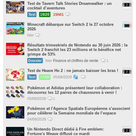
Test de Tavern Talk Stories Dreamwalker : un
cocktail d’aventures
Test
19/20
15h01
Minecraft débarque sur Switch 2 le 27 octobre
2026
hier
Résultats trimestriels de Nintendo au 30 juin 2026 : la
Switch 2 franchit les 23 millions et le bénéfice net
grimpe de 53%
Dossier
hier
Finance et chiffres de vente
1
Test de Heave Ho 2 : ne jamais baisser les bras !
Test
17/20
05/08/2026
Pokémon et Adidas présentent leur collaboration :
découvrez les 12 paires de chaussures à venir !
05/08/2026
1
Pokémon et l'Agence Spatiale Européenne s’associent
pour célébrer la Semaine mondiale de l’espace
04/08/2026
Un Nintendo Direct dédié à Fire emblem:
Fortune's Weave diffusé ce mardi