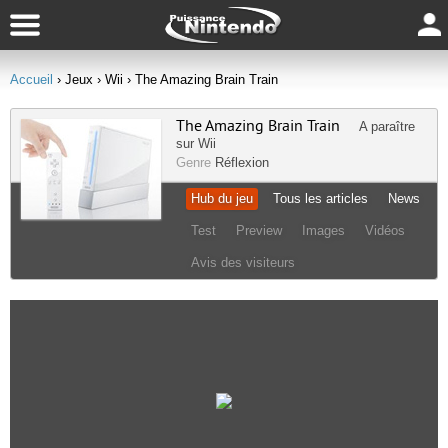
Accueil
› Jeux
› Wii
› The Amazing Brain Train
The Amazing Brain Train
A paraître
sur
Wii
Genre
Réflexion
Hub du jeu
Tous les articles
News
Test
Preview
Images
Vidéos
Avis des visiteurs