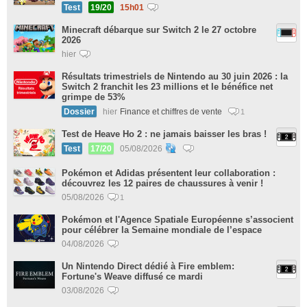
Test
19/20
15h01
Minecraft débarque sur Switch 2 le 27 octobre
2026
hier
Résultats trimestriels de Nintendo au 30 juin 2026 : la
Switch 2 franchit les 23 millions et le bénéfice net
grimpe de 53%
Dossier
hier
Finance et chiffres de vente
1
Test de Heave Ho 2 : ne jamais baisser les bras !
Test
17/20
05/08/2026
Pokémon et Adidas présentent leur collaboration :
découvrez les 12 paires de chaussures à venir !
05/08/2026
1
Pokémon et l'Agence Spatiale Européenne s’associent
pour célébrer la Semaine mondiale de l’espace
04/08/2026
Un Nintendo Direct dédié à Fire emblem:
Fortune's Weave diffusé ce mardi
03/08/2026