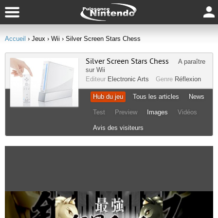
Accueil
› Jeux
› Wii
› Silver Screen Stars Chess
Silver Screen Stars Chess
A paraître
sur
Wii
Editeur
Electronic Arts
Genre
Réflexion
Hub du jeu
Tous les articles
News
Test
Preview
Images
Vidéos
Avis des visiteurs