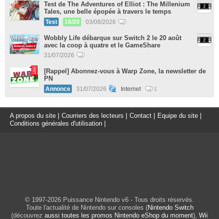
Test de The Adventures of Elliot : The Millenium
Tales, une belle épopée à travers le temps
Test
16/20
03/08/2026
Wobbly Life débarque sur Switch 2 le 20 août
avec la coop à quatre et le GameShare
31/07/2026
[Rappel] Abonnez-vous à Warp Zone, la newsletter de
PN
Annonce
31/07/2026
Internet
1
A propos du site
|
Courriers des lecteurs
|
Contact
|
Equipe du site
|
Conditions générales d'utilisation
|
© 1997-2026 Puissance Nintendo v6 - Tous droits réservés.
Toute l'actualité de Nintendo sur consoles (
Nintendo Switch
(découvrez
aussi toutes les promos Nintendo eShop du moment
),
Wii