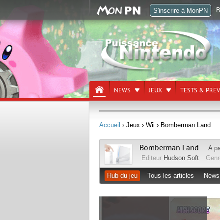
B
S'inscrire à MonPN
NEWS
JEUX
TESTS & PRE
Accueil
› Jeux
› Wii
› Bomberman Land
Bomberman Land
A pa
Editeur
Hudson Soft
Gen
Hub du jeu
Tous les articles
News