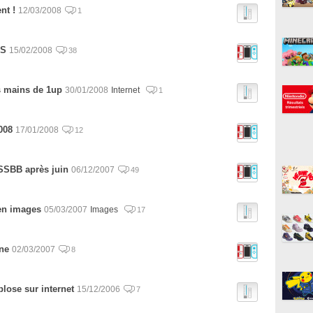
nt !
12/03/2008
1
DS
15/02/2008
38
 mains de 1up
30/01/2008
Internet
1
008
17/01/2008
12
SSBB après juin
06/12/2007
49
en images
05/03/2007
Images
17
ne
02/03/2007
8
ose sur internet
15/12/2006
7