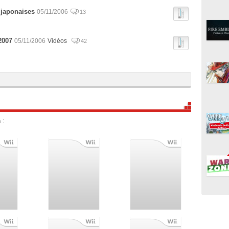
s japonaises
05/11/2006
13
 2007
05/11/2006
Vidéos
42
 :