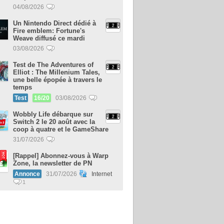
04/08/2026
Un Nintendo Direct dédié à
Fire emblem: Fortune's
Weave diffusé ce mardi
03/08/2026
Test de The Adventures of
Elliot : The Millenium Tales,
une belle épopée à travers le
temps
Test
16/20
03/08/2026
Wobbly Life débarque sur
Switch 2 le 20 août avec la
coop à quatre et le GameShare
31/07/2026
[Rappel] Abonnez-vous à Warp
Zone, la newsletter de PN
Annonce
31/07/2026
Internet
1