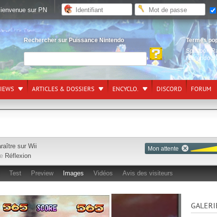
ienvenue sur PN
Rechercher sur Puissance Nintendo
Termes po
Splatoon R
Nintendo S
VIEWS
ARTICLES & DOSSIERS
ENCYCLO.
DISCORD
FORUM
raître sur
Wii
Mon attente
re
Réflexion
Test
Preview
Images
Vidéos
Avis des visiteurs
GALERI