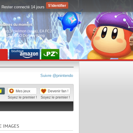
Rester connecté 14 jours
pulaires du moment
aiders
,
Pokémon (saga)
,
EA FC27
,
witch 2
,
LEGO Donkey Kong
Suivre @pnintendo
Mes jeux
Devenir fan !
Soyez le premier !
Soyez le premier !
E IMAGES