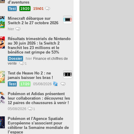
d’aventures
Test
19/20
15h01
Minecraft débarque sur
Switch 2 le 27 octobre 2026
hier
Résultats trimestriels de Nintendo
au 30 juin 2026 : la Switch 2
franchit les 23 millions et le
bénéfice net grimpe de 53%
Dossier
hier
Finance et chiffres de
vente
1
Test de Heave Ho 2 : ne
jamais baisser les bras !
Test
17/20
05/08/2026
Pokémon et Adidas présentent
leur collaboration : découvrez les
12 paires de chaussures à venir !
05/08/2026
1
Pokémon et l'Agence Spatiale
Européenne s’associent pour
célébrer la Semaine mondiale de
l’espace