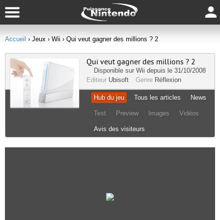
Accueil
› Jeux
› Wii
› Qui veut gagner des millions ? 2
Qui veut gagner des millions ? 2
Disponible sur
Wii
depuis le 31/10/2008
Editeur
Ubisoft
Genre
Réflexion
Hub du jeu
Tous les articles
News
Test
Preview
Images
Vidéos
Avis des visiteurs