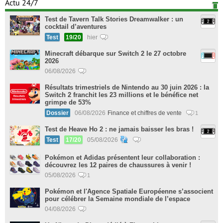
Actu 24/7
Test de Tavern Talk Stories Dreamwalker : un
cocktail d’aventures
Test
19/20
hier
Minecraft débarque sur Switch 2 le 27 octobre
2026
06/08/2026
Résultats trimestriels de Nintendo au 30 juin 2026 : la
Switch 2 franchit les 23 millions et le bénéfice net
grimpe de 53%
Dossier
06/08/2026
Finance et chiffres de vente
1
Test de Heave Ho 2 : ne jamais baisser les bras !
Test
17/20
05/08/2026
Pokémon et Adidas présentent leur collaboration :
découvrez les 12 paires de chaussures à venir !
05/08/2026
1
Pokémon et l'Agence Spatiale Européenne s’associent
pour célébrer la Semaine mondiale de l’espace
04/08/2026