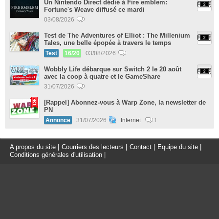
Un Nintendo Direct dédié à Fire emblem:
Fortune's Weave diffusé ce mardi
03/08/2026
Test de The Adventures of Elliot : The Millenium
Tales, une belle épopée à travers le temps
Test
16/20
03/08/2026
Wobbly Life débarque sur Switch 2 le 20 août
avec la coop à quatre et le GameShare
31/07/2026
[Rappel] Abonnez-vous à Warp Zone, la newsletter de
PN
Annonce
31/07/2026
Internet
1
A propos du site
|
Courriers des lecteurs
|
Contact
|
Equipe du site
|
Conditions générales d'utilisation
|