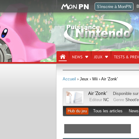
B
S'inscrire à MonPN
NEWS
JEUX
TESTS & PRE
Accueil
› Jeux
› Wii
› Air 'Zonk'
Air 'Zonk'
Disponible su
Editeur
NC
Genre
Shoot'
Hub du jeu
Tous les articles
News