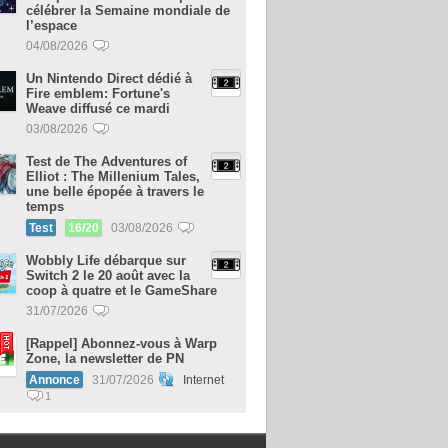
célébrer la Semaine mondiale de
l’espace
04/08/2026
Un Nintendo Direct dédié à
Fire emblem: Fortune's
Weave diffusé ce mardi
03/08/2026
Test de The Adventures of
Elliot : The Millenium Tales,
une belle épopée à travers le
temps
Test
16/20
03/08/2026
Wobbly Life débarque sur
Switch 2 le 20 août avec la
coop à quatre et le GameShare
31/07/2026
[Rappel] Abonnez-vous à Warp
Zone, la newsletter de PN
Annonce
31/07/2026
Internet
1