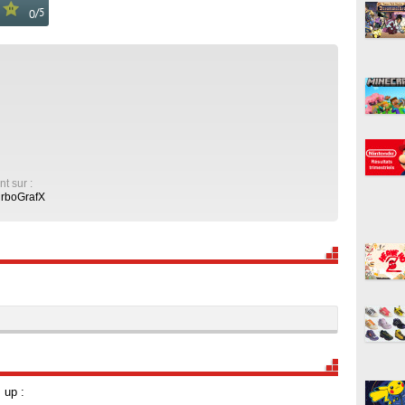
/
5
0
nt sur :
urboGrafX
 up :