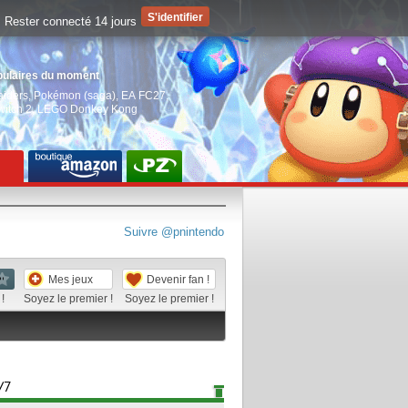
Rester connecté 14 jours
pulaires du moment
aiders
,
Pokémon (saga)
,
EA FC27
,
witch 2
,
LEGO Donkey Kong
Suivre @pnintendo
Mes jeux
Devenir fan !
!
Soyez le premier !
Soyez le premier !
/7