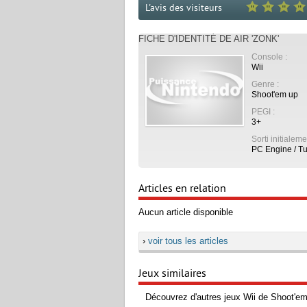
L'avis des visiteurs
FICHE D'IDENTITÉ DE AIR 'ZONK'
Console :
Wii
Genre :
Shoot'em up
PEGI :
3+
Sorti initialeme
PC Engine / T
Articles en relation
Aucun article disponible
›
voir tous les articles
Jeux similaires
Découvrez d'autres jeux Wii de Shoot'em