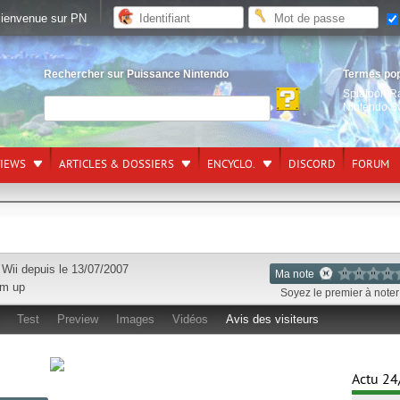
ienvenue sur PN
Rechercher sur Puissance Nintendo
Termes po
Splatoon R
Nintendo S
VIEWS
ARTICLES & DOSSIERS
ENCYCLO.
DISCORD
FORUM
r
Wii
depuis le 13/07/2007
Ma note
em up
Soyez le premier à noter 
Test
Preview
Images
Vidéos
Avis des visiteurs
Actu 24