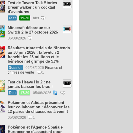
Test de Tavern Talk Stories
Dreamwalker : un cocktail
d’aventures
Test
19/20
hier
Minecraft débarque sur
Switch 2 le 27 octobre 2026
06/08/2026
Résultats trimestriels de Nintendo
au 30 juin 2026 : la Switch 2
franchit les 23 millions et le
bénéfice net grimpe de 53%
Dossier
06/08/2026
Finance et
chiffres de vente
1
Test de Heave Ho 2 : ne
jamais baisser les bras !
Test
17/20
05/08/2026
Pokémon et Adidas présentent
leur collaboration : découvrez les
12 paires de chaussures à venir !
05/08/2026
1
Pokémon et l'Agence Spatiale
Européenne s’associent pour