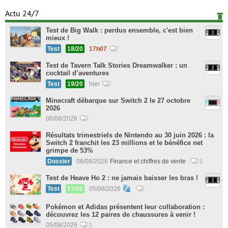
Actu 24/7
Test de Big Walk : perdus ensemble, c'est bien
mieux !
Test
18/20
17h07
Test de Tavern Talk Stories Dreamwalker : un
cocktail d’aventures
Test
19/20
hier
Minecraft débarque sur Switch 2 le 27 octobre
2026
06/08/2026
Résultats trimestriels de Nintendo au 30 juin 2026 : la
Switch 2 franchit les 23 millions et le bénéfice net
grimpe de 53%
Dossier
06/08/2026
Finance et chiffres de vente
1
Test de Heave Ho 2 : ne jamais baisser les bras !
Test
17/20
05/08/2026
Pokémon et Adidas présentent leur collaboration :
découvrez les 12 paires de chaussures à venir !
05/08/2026
1