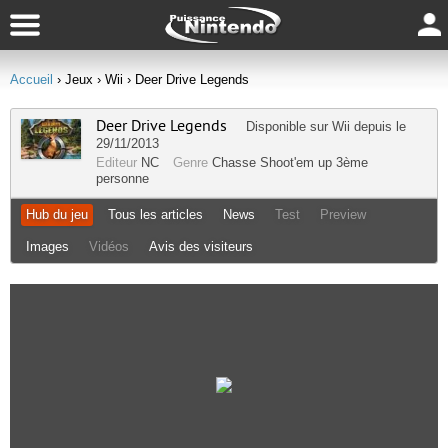
Accueil
› Jeux
› Wii
› Deer Drive Legends
Deer Drive Legends
Disponible sur
Wii
depuis le
29/11/2013
Editeur
NC
Genre
Chasse
Shoot'em up
3ème
personne
Hub du jeu
Tous les articles
News
Test
Preview
Images
Vidéos
Avis des visiteurs