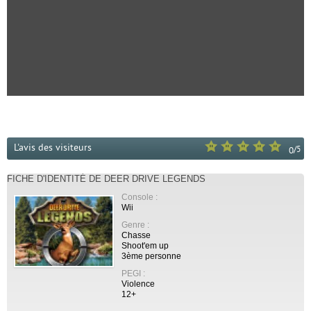
L'avis des visiteurs
/
5
0
FICHE D'IDENTITÉ DE DEER DRIVE LEGENDS
Console :
Wii
Genre :
Chasse
Shoot'em up
3ème personne
PEGI :
Violence
12+