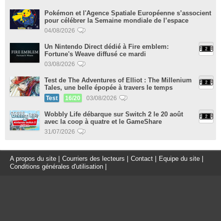
Pokémon et l'Agence Spatiale Européenne s’associent
pour célébrer la Semaine mondiale de l’espace
04/08/2026
Un Nintendo Direct dédié à Fire emblem:
Fortune's Weave diffusé ce mardi
03/08/2026
Test de The Adventures of Elliot : The Millenium
Tales, une belle épopée à travers le temps
Test
16/20
03/08/2026
Wobbly Life débarque sur Switch 2 le 20 août
avec la coop à quatre et le GameShare
31/07/2026
A propos du site
|
Courriers des lecteurs
|
Contact
|
Equipe du site
|
Conditions générales d'utilisation
|