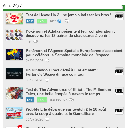
Actu 24/7
Test de Heave Ho 2 : ne jamais baisser les bras !
Test
17/20
hier
Pokémon et Adidas présentent leur collaboration :
découvrez les 12 paires de chaussures à venir !
hier
Pokémon et l'Agence Spatiale Européenne s’associent
pour célébrer la Semaine mondiale de l’espace
04/08/2026
Un Nintendo Direct dédié à Fire emblem:
Fortune's Weave diffusé ce mardi
03/08/2026
Test de The Adventures of Elliot : The Millenium
Tales, une belle épopée à travers le temps
Test
16/20
03/08/2026
Wobbly Life débarque sur Switch 2 le 20 août
avec la coop à quatre et le GameShare
31/07/2026