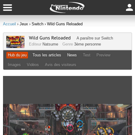
Accueil
› Jeux
› Switch
› Wild Guns Reloaded
Wild Guns Reloaded
A paraître sur
Switch
Editeur
Natsume
Genre
3ème personne
Hub du jeu
Tous les articles
News
Test
Preview
Images
Vidéos
Avis des visiteurs