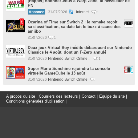
[Rappel] Abonnez-vous à Warp Zone, la newsletter de
PN
Annonce
31/07/2026
Internet
1
Ocarina of Time sur Switch 2 : le remake reçoit
sa classification, sa date fait le buzz à cause des
amiibo
31/07/2026
1
Deux jeux Virtual Boy inédits débarquent sur Nintendo
Classics le 4 août, dont un F-Zero annulé
31/07/2026
Nintendo Switch Online...
1
Super Mario Sunshine rejoindra la console
virtuelle GameCube le 13 août
31/07/2026
Nintendo Switch Online
A propos du site
|
Courriers des lecteurs
|
Contact
|
Equipe du site
|
Conditions générales d'utilisation
|