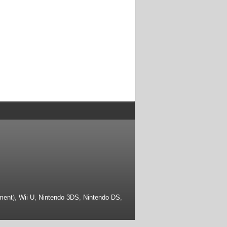
ment
),
Wii U
,
Nintendo 3DS
,
Nintendo DS
,