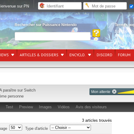
ienvenue sur PN
Rechercher sur Puissance Nintendo
Termes po
Splatoon R
Nintendo S
VIEWS
ARTICLES & DOSSIERS
ENCYCLO.
DISCORD
FORUM
A paraître sur
Switch
Mon attente
ème personne
Test
Preview
Images
Vidéos
Avis des visiteurs
3 articles trouvés
page
Type d'article