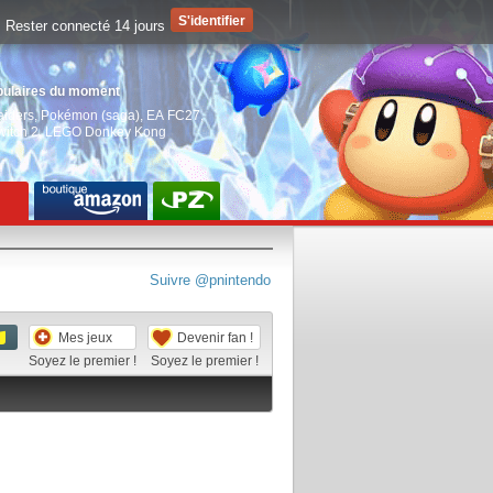
Rester connecté 14 jours
pulaires du moment
aiders
,
Pokémon (saga)
,
EA FC27
,
witch 2
,
LEGO Donkey Kong
Suivre @pnintendo
Mes jeux
Devenir fan !
Soyez le premier !
Soyez le premier !