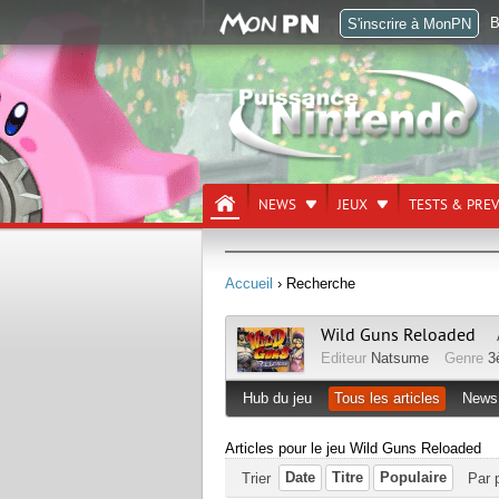
B
S'inscrire à MonPN
NEWS
JEUX
TESTS & PRE
Accueil
› Recherche
Wild Guns Reloaded
Editeur
Natsume
Genre
3
Hub du jeu
Tous les articles
News
Articles pour le jeu Wild Guns Reloaded
Date
Titre
Populaire
Trier
Par 