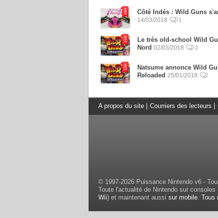
Côté Indés : Wild Guns s'a
14/03/2018
1
Le très old-school Wild Gu
Nord
02/03/2018
2
Natsume annonce Wild Gun
Reloaded
25/01/2018
A propos du site
|
Courriers des lecteurs
|
© 1997-2026 Puissance Nintendo v6 - Tous
Toute l'actualité de Nintendo sur consoles 
Wii
) et maintenant aussi
sur mobile
.
Tous 