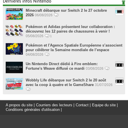
Dernières infos Nintendo
Minecraft débarque sur Switch 2 le 27 octobre
2026
06/08/2026
Pokémon et Adidas présentent leur collaboration :
découvrez les 12 paires de chaussures à venir !
05/08/2026
1
Pokémon et l'Agence Spatiale Européenne s’associent
pour célébrer la Semaine mondiale de l’espace
04/08/2026
Un Nintendo Direct dédié à Fire emblem:
Fortune's Weave diffusé ce mardi
03/08/2026
Wobbly Life débarque sur Switch 2 le 20 août
avec la coop à quatre et le GameShare
31/07/2026
A propos du site
|
Courriers des lecteurs
|
Contact
|
Equipe du site
|
Conditions générales d'utilisation
|