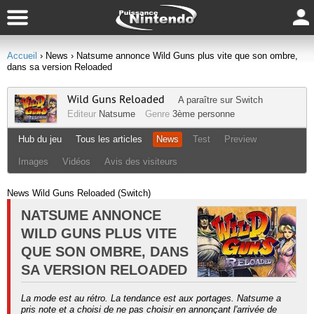
Accueil
› News
› Natsume annonce Wild Guns plus vite que son ombre,
dans sa version Reloaded
Wild Guns Reloaded
A paraître sur
Switch
Editeur
Natsume
Genre
3ème personne
Hub du jeu
Tous les articles
News
Test
Preview
Images
Vidéos
Avis des visiteurs
News Wild Guns Reloaded (Switch)
NATSUME ANNONCE
WILD GUNS PLUS VITE
QUE SON OMBRE, DANS
SA VERSION RELOADED
La mode est au rétro. La tendance est aux portages. Natsume a
pris note et a choisi de ne pas choisir en annonçant l'arrivée de