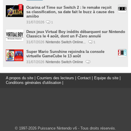
Ocarina of Time sur Switch 2 : le remake reçoit
sa classification, sa date fait le buzz à cause des
amiibo
31/07/2026
1
Deux jeux Virtual Boy inédits débarquent sur Nintendo
Classics le 4 août, dont un F-Zero annulé
31/07/2026
Nintendo Switch Online...
1
Super Mario Sunshine rejoindra la console
virtuelle GameCube le 13 août
31/07/2026
Nintendo Switch Online
A propos du site
|
Courriers des lecteurs
|
Contact
|
Equipe du site
|
Conditions générales d'utilisation
|
© 1997-2026 Puissance Nintendo v6 - Tous droits réservés.