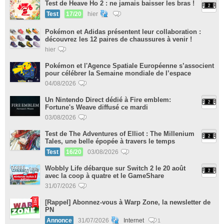
Test de Heave Ho 2 : ne jamais baisser les bras !
Test
17/20
hier
Pokémon et Adidas présentent leur collaboration :
découvrez les 12 paires de chaussures à venir !
hier
Pokémon et l'Agence Spatiale Européenne s’associent
pour célébrer la Semaine mondiale de l’espace
04/08/2026
Un Nintendo Direct dédié à Fire emblem:
Fortune's Weave diffusé ce mardi
03/08/2026
Test de The Adventures of Elliot : The Millenium
Tales, une belle épopée à travers le temps
Test
16/20
03/08/2026
Wobbly Life débarque sur Switch 2 le 20 août
avec la coop à quatre et le GameShare
31/07/2026
[Rappel] Abonnez-vous à Warp Zone, la newsletter de
PN
Annonce
31/07/2026
Internet
1