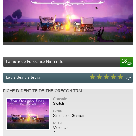
18
La note de Puissance Nintendo
/
20
L'avis des visiteurs
/
5
0
FICHE D'IDENTITÉ DE THE OREGON TRAIL
Console :
Switch
Genre :
Simulation Gestion
PEGI :
Violence
7+