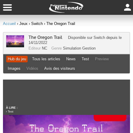
Accueil
› Jeux
› Switch
› The Oregon Trail
The Oregon Trail
Disponible sur
Switch
depuis le
14/11/2022
Editeur
NC
Genre
Simulation Gestion
Hub du jeu
Tous les articles
News
Test
Preview
Images
Vidéos
Avis des visiteurs
À LIRE :
›
Test