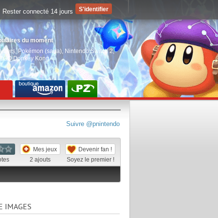
Rester connecté 14 jours
pulaires du moment
aiders
,
Pokémon (saga)
,
Nintendo Switch 2
,
EGO Donkey Kong
Suivre @pnintendo
Mes jeux
Devenir fan !
otes
2
ajouts
Soyez le premier !
E IMAGES