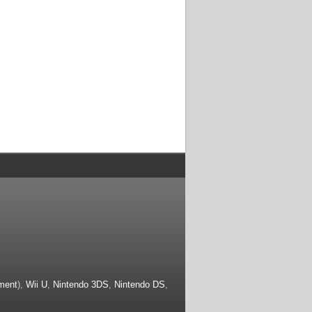
ment
),
Wii U
,
Nintendo 3DS
,
Nintendo DS
,