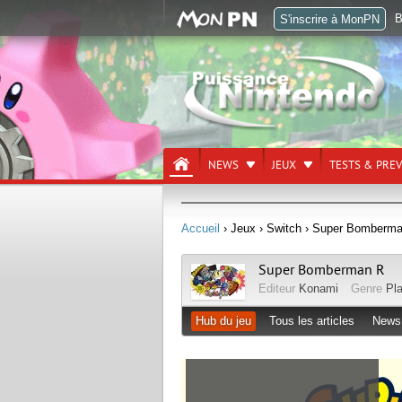
B
S'inscrire à MonPN
NEWS
JEUX
TESTS & PRE
Accueil
› Jeux
› Switch
› Super Bomberma
Super Bomberman R
Editeur
Konami
Genre
Pl
Hub du jeu
Tous les articles
News