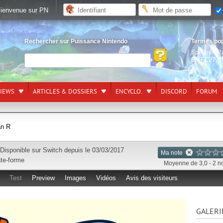
ienvenue sur PN
Rechercher sur Puissance Nintendo
Termes po
Splatoon R
EA FC27
,
L
VIEWS
ARTICLES & DOSSIERS
ENCYCLO.
DISCORD
FORUM
n R
Disponible sur
Switch
depuis le 03/03/2017
Ma note
ate-forme
Moyenne de 3,0 - 2 n
Test
Preview
Images
Vidéos
Avis des visiteurs
GALERI