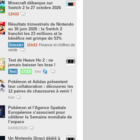
Minecraft débarque sur
Switch 2 le 27 octobre 2026
12h32
Résultats trimestriels de Nintendo
au 30 juin 2026 : la Switch 2
franchit les 23 millions et le
bénéfice net grimpe de 53%
Dossier
11h32
Finance et chiffres de
vente
Test de Heave Ho 2 : ne
jamais baisser les bras !
Test
17/20
hier
Pokémon et Adidas présentent
leur collaboration : découvrez les
12 paires de chaussures à venir !
hier
Pokémon et l'Agence Spatiale
Européenne s’associent pour
célébrer la Semaine mondiale de
l’espace
04/08/2026
Un Nintendo Direct dédié à