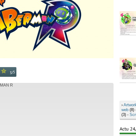
/
5
3
RMAN R
›
Artwor
web
(8) 
(3) -
Scr
Actu 24