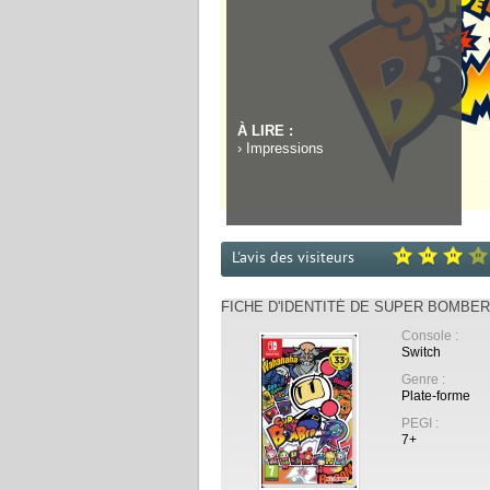
À LIRE :
›
Impressions
L'avis des visiteurs
FICHE D'IDENTITÉ DE SUPER BOMBE
Console :
Switch
Genre :
Plate-forme
PEGI :
7+