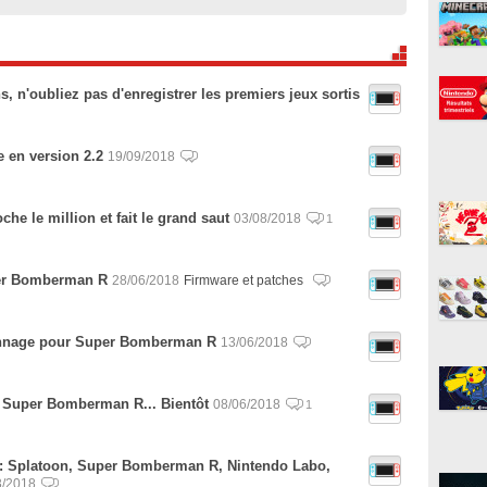
, n'oubliez pas d'enregistrer les premiers jeux sortis
en version 2.2
19/09/2018
e le million et fait le grand saut
03/08/2018
1
per Bomberman R
28/06/2018
Firmware et patches
nnage pour Super Bomberman R
13/06/2018
Super Bomberman R... Bientôt
08/06/2018
1
r : Splatoon, Super Bomberman R, Nintendo Labo,
3/2018