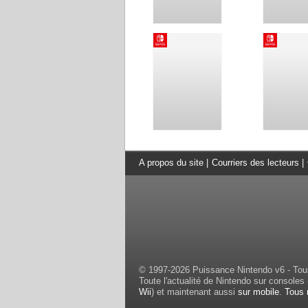
A propos du site
|
Courriers des lecteurs
|
© 1997-2026 Puissance Nintendo v6 - Tous
Toute l'actualité de Nintendo sur consoles 
Wii
) et maintenant aussi
sur mobile
.
Tous 