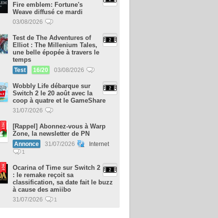
Fire emblem: Fortune's
Weave diffusé ce mardi
03/08/2026
Test de The Adventures of
Elliot : The Millenium Tales,
une belle épopée à travers le
temps
Test
16/20
03/08/2026
Wobbly Life débarque sur
Switch 2 le 20 août avec la
coop à quatre et le GameShare
31/07/2026
[Rappel] Abonnez-vous à Warp
Zone, la newsletter de PN
Annonce
31/07/2026
Internet
1
Ocarina of Time sur Switch 2
: le remake reçoit sa
classification, sa date fait le buzz
à cause des amiibo
31/07/2026
1