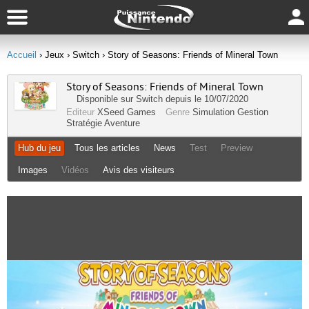
Accueil
› Jeux
› Switch
› Story of Seasons: Friends of Mineral Town
Story of Seasons: Friends of Mineral Town
Disponible sur
Switch
depuis le 10/07/2020
Editeur
XSeed Games
Genre
Simulation Gestion
Stratégie
Aventure
Hub du jeu
Tous les articles
News
Test
Preview
Images
Vidéos
Avis des visiteurs