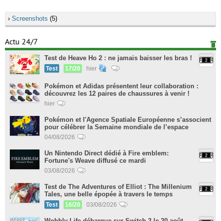
›
Screenshots
(5)
Actu 24/7
Test de Heave Ho 2 : ne jamais baisser les bras !
Test
17/20
hier
Pokémon et Adidas présentent leur collaboration :
découvrez les 12 paires de chaussures à venir !
hier
Pokémon et l'Agence Spatiale Européenne s’associent
pour célébrer la Semaine mondiale de l’espace
04/08/2026
Un Nintendo Direct dédié à Fire emblem:
Fortune's Weave diffusé ce mardi
03/08/2026
Test de The Adventures of Elliot : The Millenium
Tales, une belle épopée à travers le temps
Test
16/20
03/08/2026
Wobbly Life débarque sur Switch 2 le 20 août