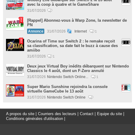
avec la coop à quatre et le GameShare
31/07/2026
[Rappel] Abonnez-vous à Warp Zone, la newsletter de
PN
Annonce
31/07/2026
Internet
1
Ocarina of Time sur Switch 2 : le remake reçoit
sa classification, sa date fait le buzz à cause des
amiibo
31/07/2026
1
Deux jeux Virtual Boy inédits débarquent sur Nintendo
Classics le 4 août, dont un F-Zero annulé
31/07/2026
Nintendo Switch Online...
1
Super Mario Sunshine rejoindra la console
virtuelle GameCube le 13 août
31/07/2026
Nintendo Switch Online
A propos du site
|
Courriers des lecteurs
|
Contact
|
Equipe du site
|
Conditions générales d'utilisation
|