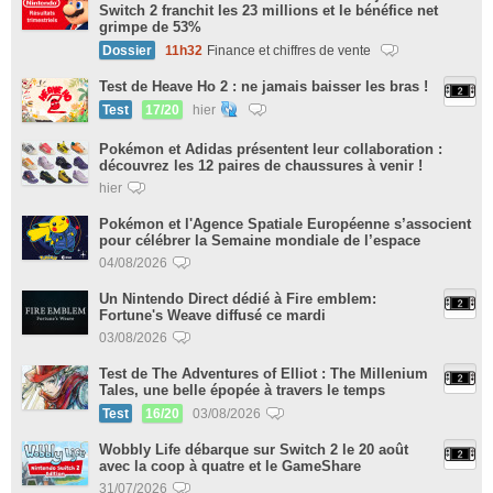
Switch 2 franchit les 23 millions et le bénéfice net
grimpe de 53%
Dossier
11h32
Finance et chiffres de vente
Test de Heave Ho 2 : ne jamais baisser les bras !
Test
17/20
hier
Pokémon et Adidas présentent leur collaboration :
découvrez les 12 paires de chaussures à venir !
hier
Pokémon et l'Agence Spatiale Européenne s’associent
pour célébrer la Semaine mondiale de l’espace
04/08/2026
Un Nintendo Direct dédié à Fire emblem:
Fortune's Weave diffusé ce mardi
03/08/2026
Test de The Adventures of Elliot : The Millenium
Tales, une belle épopée à travers le temps
Test
16/20
03/08/2026
Wobbly Life débarque sur Switch 2 le 20 août
avec la coop à quatre et le GameShare
31/07/2026