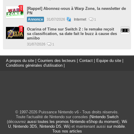
[Rappel] Abonnez-vous à Warp Zone, la newsletter de
PN
Annonce
31/07/2026
Internet
1
Ocarina of Time sur Switch 2 : le remake reçoit
sa classification, sa date fait le buzz à cause des
amiibo
31/07/2026
1
A propos du site
|
Courriers des lecteurs
|
Contact
|
Equipe du site
|
Conditions générales d'utilisation
|
© 1997-2026 Puissance Nintendo v6 - Tous droits réservés.
Toute l'actualité de Nintendo sur consoles (
Nintendo Switch
(découvrez
aussi toutes les promos Nintendo eShop du moment
),
Wii
U
,
Nintendo 3DS
,
Nintendo DS
,
Wii
) et maintenant aussi
sur mobile
.
Tous nos articles