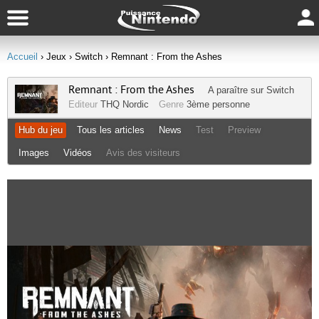
Accueil
› Jeux
› Switch
› Remnant : From the Ashes
Remnant : From the Ashes
A paraître sur
Switch
Editeur
THQ Nordic
Genre
3ème personne
Hub du jeu
Tous les articles
News
Test
Preview
Images
Vidéos
Avis des visiteurs