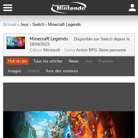
Accueil
› Jeux
› Switch
› Minecraft Legends
Minecraft Legends
Disponible sur
Switch
depuis le
18/04/2023
Editeur
Microsoft
Genre
Action RPG
3ème personne
Hub du jeu
Tous les articles
News
Test
Preview
Images
Vidéos
Avis des visiteurs