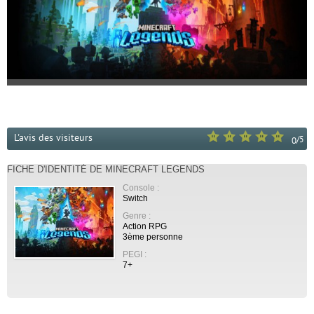
L'avis des visiteurs
/
5
0
FICHE D'IDENTITÉ DE MINECRAFT LEGENDS
Console :
Switch
Genre :
Action RPG
3ème personne
PEGI :
7+