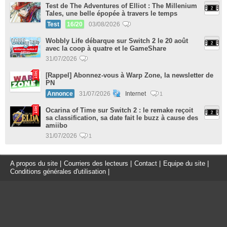
Test de The Adventures of Elliot : The Millenium
Tales, une belle épopée à travers le temps
Test
16/20
03/08/2026
Wobbly Life débarque sur Switch 2 le 20 août
avec la coop à quatre et le GameShare
31/07/2026
[Rappel] Abonnez-vous à Warp Zone, la newsletter de
PN
Annonce
31/07/2026
Internet
1
Ocarina of Time sur Switch 2 : le remake reçoit
sa classification, sa date fait le buzz à cause des
amiibo
31/07/2026
1
A propos du site
|
Courriers des lecteurs
|
Contact
|
Equipe du site
|
Conditions générales d'utilisation
|