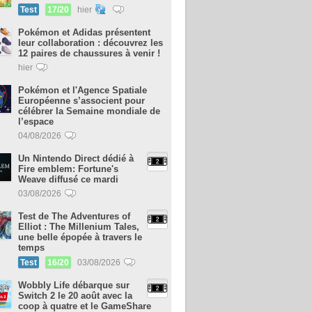
Test
17/20
hier
Pokémon et Adidas présentent
leur collaboration : découvrez les
12 paires de chaussures à venir !
hier
Pokémon et l'Agence Spatiale
Européenne s’associent pour
célébrer la Semaine mondiale de
l’espace
04/08/2026
Un Nintendo Direct dédié à
Fire emblem: Fortune's
Weave diffusé ce mardi
03/08/2026
Test de The Adventures of
Elliot : The Millenium Tales,
une belle épopée à travers le
temps
Test
16/20
03/08/2026
Wobbly Life débarque sur
Switch 2 le 20 août avec la
coop à quatre et le GameShare