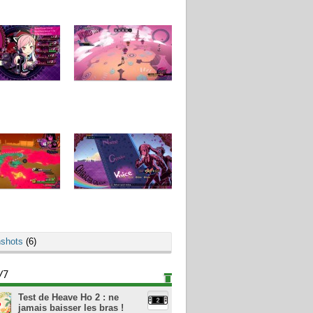
shots
(6)
/7
Test de Heave Ho 2 : ne
jamais baisser les bras !