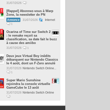
31/07/2026
[Rappel] Abonnez-vous à Warp
Zone, la newsletter de PN
Annonce
31/07/2026
Internet
1
Ocarina of Time sur Switch 2
: le remake reçoit sa
classification, sa date fait le buzz
à cause des amiibo
31/07/2026
1
Deux jeux Virtual Boy inédits
débarquent sur Nintendo Classics
le 4 août, dont un F-Zero annulé
31/07/2026
Nintendo Switch Online...
1
Super Mario Sunshine
rejoindra la console virtuelle
GameCube le 13 août
31/07/2026
Nintendo Switch Online