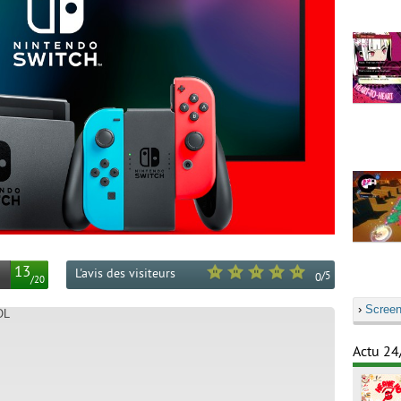
13
L'avis des visiteurs
/
5
0
/
20
›
Screen
OL
Actu 24