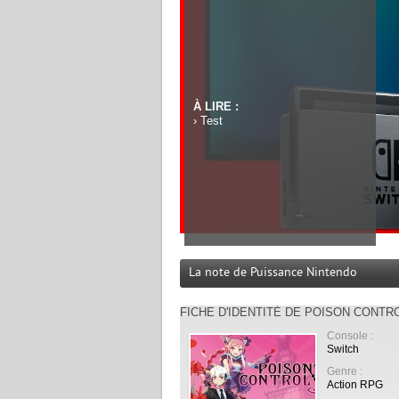
À LIRE :
›
Test
La note de Puissance Nintendo
FICHE D'IDENTITÉ DE POISON CONTR
Console :
Switch
Genre :
Action RPG