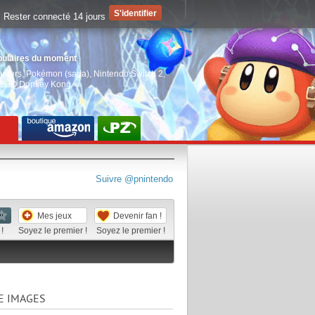
Rester connecté 14 jours
pulaires du moment
aiders
,
Pokémon (saga)
,
Nintendo Switch 2
,
EGO Donkey Kong
Suivre @pnintendo
Mes jeux
Devenir fan !
!
Soyez le premier !
Soyez le premier !
E IMAGES