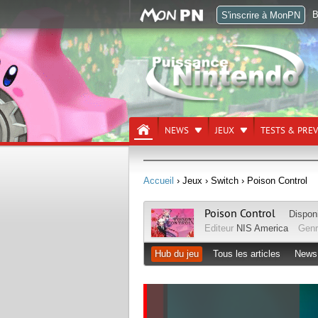
B
S'inscrire à MonPN
NEWS
JEUX
TESTS & PRE
Accueil
› Jeux
› Switch
› Poison Control
Poison Control
Dispon
Editeur
NIS America
Gen
Hub du jeu
Tous les articles
News