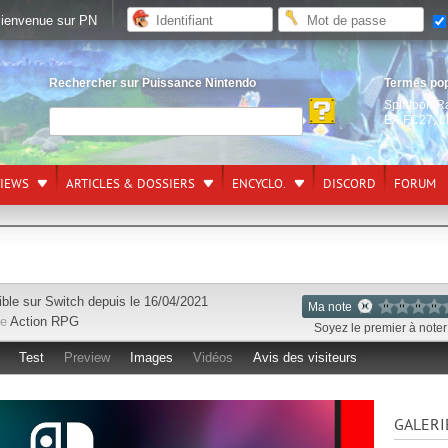
ienvenue sur PN
Rechercher sur Puissance Nintendo
Termes po
Splatoon R
EA FC27
,
L
VIEWS
ARTICLES & DOSSIERS
ENCYCLO.
DISCORD
FORUM
ible sur
Switch
depuis le 16/04/2021
Ma note
re
Action RPG
Soyez le premier à noter 
Test
Preview
Images
Vidéos
Avis des visiteurs
GALERI