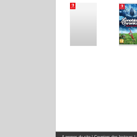
A propos du site
|
Courriers des lecteurs
|