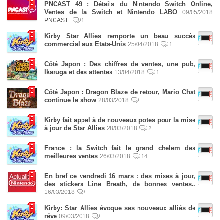
PNCAST 49 : Détails du Nintendo Switch Online,
Ventes de la Switch et Nintendo LABO
09/05/2018
PNCAST
1
Kirby Star Allies remporte un beau succès
commercial aux Etats-Unis
25/04/2018
1
Côté Japon : Des chiffres de ventes, une pub,
Ikaruga et des attentes
13/04/2018
1
Côté Japon : Dragon Blaze de retour, Mario Chat
continue le show
28/03/2018
Kirby fait appel à de nouveaux potes pour la mise
à jour de Star Allies
28/03/2018
2
France : la Switch fait le grand chelem des
meilleures ventes
26/03/2018
14
En bref ce vendredi 16 mars : des mises à jour,
des stickers Line Breath, de bonnes ventes..
16/03/2018
Kirby: Star Allies évoque ses nouveaux alliés de
rêve
09/03/2018