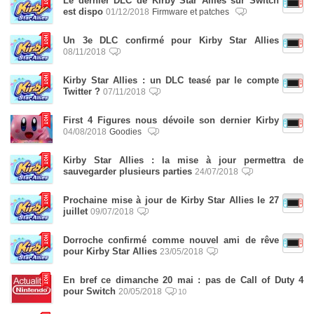
Le dernier DLC de Kirby Star Allies sur Switch
est dispo
01/12/2018
Firmware et patches
Un 3e DLC confirmé pour Kirby Star Allies
08/11/2018
Kirby Star Allies : un DLC teasé par le compte
Twitter ?
07/11/2018
First 4 Figures nous dévoile son dernier Kirby
04/08/2018
Goodies
Kirby Star Allies : la mise à jour permettra de
sauvegarder plusieurs parties
24/07/2018
Prochaine mise à jour de Kirby Star Allies le 27
juillet
09/07/2018
Dorroche confirmé comme nouvel ami de rêve
pour Kirby Star Allies
23/05/2018
En bref ce dimanche 20 mai : pas de Call of Duty 4
pour Switch
20/05/2018
10