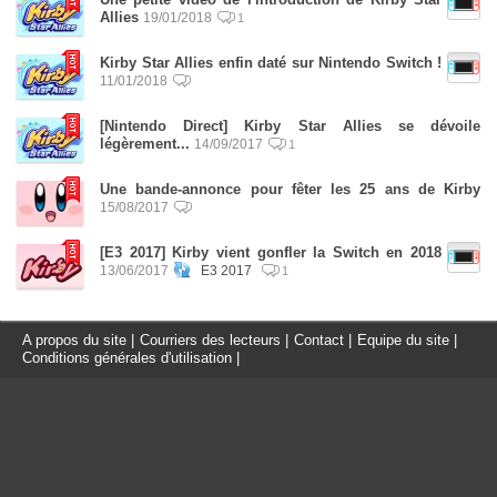
Allies
19/01/2018
1
Kirby Star Allies enfin daté sur Nintendo Switch !
11/01/2018
[Nintendo Direct] Kirby Star Allies se dévoile
légèrement...
14/09/2017
1
Une bande-annonce pour fêter les 25 ans de Kirby
15/08/2017
[E3 2017] Kirby vient gonfler la Switch en 2018
13/06/2017
E3 2017
1
A propos du site
|
Courriers des lecteurs
|
Contact
|
Equipe du site
|
Conditions générales d'utilisation
|