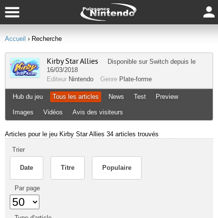
Accueil
› Recherche
Kirby Star Allies
Disponible sur
Switch
depuis le
16/03/2018
Editeur
Nintendo
Genre
Plate-forme
Hub du jeu
Tous les articles
News
Test
Preview
Images
Vidéos
Avis des visiteurs
Articles pour le jeu Kirby Star Allies
34 articles trouvés
Trier
Date
Titre
Populaire
Par page
Type d'article