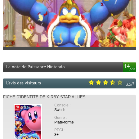
14
La note de Puissance Nintendo
/
20
L'avis des visiteurs
/
5
3.5
FICHE D'IDENTITÉ DE KIRBY STAR ALLIES
Console :
Switch
Genre :
Plate-forme
PEGI :
3+