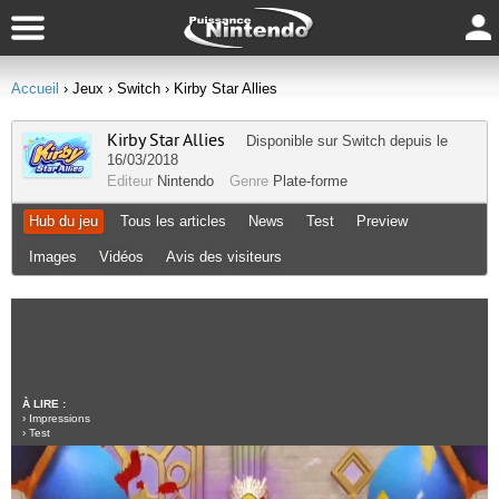
Accueil
› Jeux
› Switch
› Kirby Star Allies
Kirby Star Allies
Disponible sur
Switch
depuis le
16/03/2018
Editeur
Nintendo
Genre
Plate-forme
Hub du jeu
Tous les articles
News
Test
Preview
Images
Vidéos
Avis des visiteurs
À LIRE :
›
Impressions
›
Test