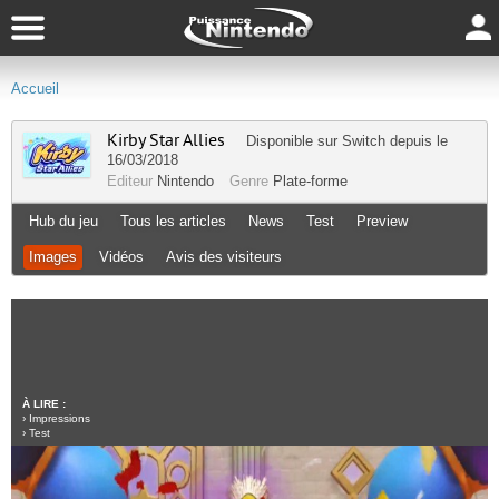
Accueil
Kirby Star Allies
Disponible sur
Switch
depuis le
16/03/2018
Editeur
Nintendo
Genre
Plate-forme
Hub du jeu
Tous les articles
News
Test
Preview
Images
Vidéos
Avis des visiteurs
À LIRE :
›
Impressions
›
Test