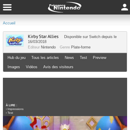
Accueil
Kirby Star Allies
Disponible sur
Switch
depuis le
16/03/2018
Editeur
Nintendo
Genre
Plate-forme
Hub du jeu
Tous les articles
News
Test
Preview
Images
Vidéos
Avis des visiteurs
À LIRE :
›
Impressions
›
Test