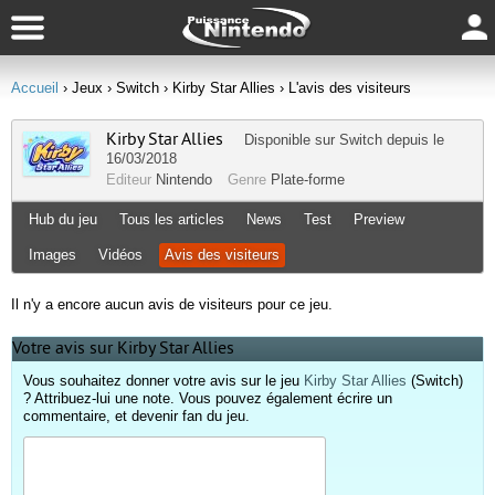
Accueil
› Jeux
› Switch
› Kirby Star Allies
› L'avis des visiteurs
Kirby Star Allies
Disponible sur
Switch
depuis le
16/03/2018
Editeur
Nintendo
Genre
Plate-forme
Hub du jeu
Tous les articles
News
Test
Preview
Images
Vidéos
Avis des visiteurs
Il n'y a encore aucun avis de visiteurs pour ce jeu.
Votre avis sur Kirby Star Allies
Vous souhaitez donner votre avis sur le jeu
Kirby Star Allies
(Switch)
? Attribuez-lui une note. Vous pouvez également écrire un
commentaire, et devenir fan du jeu.