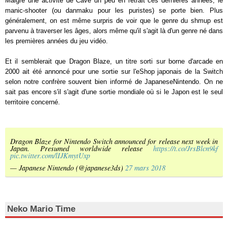
Malgré une activité de Cave un peu en retrait ces dernières années, le
manic-shooter (ou danmaku pour les puristes) se porte bien. Plus
généralement, on est même surpris de voir que le genre du shmup est
parvenu à traverser les âges, alors même qu'il s'agit là d'un genre né dans
les premières années du jeu vidéo.
Et il semblerait que Dragon Blaze, un titre sorti sur borne d'arcade en
2000 ait été annoncé pour une sortie sur l'eShop japonais de la Switch
selon notre confrère souvent bien informé de JapaneseNintendo. On ne
sait pas encore s'il s'agit d'une sortie mondiale où si le Japon est le seul
territoire concerné.
Dragon Blaze for Nintendo Switch announced for release next week in
Japan. Presumed worldwide release
https://t.co/JrsBlcn9kf
pic.twitter.com/lIJKmytUxp
— Japanese Nintendo (@japanese3ds)
27 mars 2018
Neko Mario Time