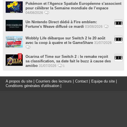
Pokémon et l'Agence Spatiale Européenne s’associent
pour célébrer la Semaine mondiale de l’espace
04/08/2026
Un Nintendo Direct dédié à Fire emblem:
Fortune's Weave diffusé ce mardi
03/08/2026
Wobbly Life débarque sur Switch 2 le 20 août
avec la coop à quatre et le GameShare
31/07/2026
Ocarina of Time sur Switch 2 : le remake reçoit
sa classification, sa date fait le buzz à cause des
amiibo
31/07/2026
1
A propos du site
|
Courriers des lecteurs
|
Contact
|
Equipe du site
|
Conditions générales d'utilisation
|