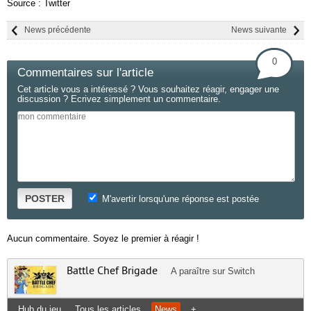
Source : Twitter
News précédente
News suivante
0
Commentaires sur l'article
Cet article vous a intéressé ? Vous souhaitez réagir, engager une
discussion ? Ecrivez simplement un commentaire.
POSTER
M'avertir lorsqu'une réponse est postée
Aucun commentaire. Soyez le premier à réagir !
Battle Chef Brigade
A paraître sur
Switch
Hub du jeu
Tous les articles
News
+