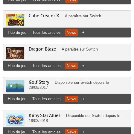
Cube Creator X
A paraître sur
Switch
Hub du jeu
Tous les articles
News
+
Dragon Blaze
A paraître sur
Switch
Hub du jeu
Tous les articles
News
+
Golf Story
Disponible sur
Switch
depuis le
28/09/2017
Hub du jeu
Tous les articles
News
+
Kirby Star Allies
Disponible sur
Switch
depuis le
16/03/2018
Hub du jeu
Tous les articles
News
+