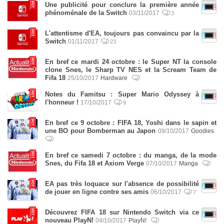
Une publicité pour conclure la première année
phénoménale de la Switch
03/11/2017
3
L'attentisme d'EA, toujours pas convaincu par la
Switch
01/11/2017
23
En bref ce mardi 24 octobre : le Super NT la console
clone Snes, le Sharp TV NES et la Scream Team de
Fifa 18
25/10/2017
Hardware
Notes du Famitsu : Super Mario Odyssey à
l'honneur !
17/10/2017
9
En bref ce 9 octobre : FIFA 18, Yoshi dans le sapin et
une BO pour Bomberman au Japon
09/10/2017
Goodies
En bref ce samedi 7 octobre : du manga, de la mode
Snes, du Fifa 18 et Axiom Verge
07/10/2017
Manga
EA pas très loquace sur l'absence de possibilité
de jouer en ligne contre ses amis
06/10/2017
7
Découvrez FIFA 18 sur Nintendo Switch via ce
nouveau PlayN!
04/10/2017
PlayN!