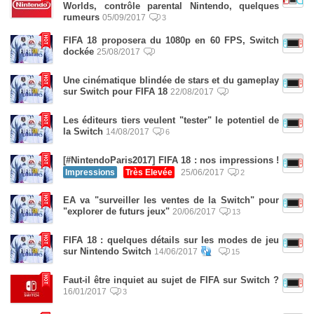
Worlds, contrôle parental Nintendo, quelques
rumeurs
05/09/2017
3
FIFA 18 proposera du 1080p en 60 FPS, Switch
dockée
25/08/2017
Une cinématique blindée de stars et du gameplay
sur Switch pour FIFA 18
22/08/2017
Les éditeurs tiers veulent "tester" le potentiel de
la Switch
14/08/2017
6
[#NintendoParis2017] FIFA 18 : nos impressions !
Impressions
Très Elevée
25/06/2017
2
EA va "surveiller les ventes de la Switch" pour
"explorer de futurs jeux"
20/06/2017
13
FIFA 18 : quelques détails sur les modes de jeu
sur Nintendo Switch
14/06/2017
15
Faut-il être inquiet au sujet de FIFA sur Switch ?
16/01/2017
3