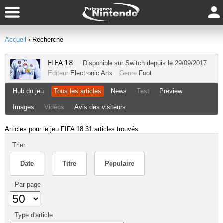
Accueil
› Recherche
FIFA 18
Disponible sur
Switch
depuis le 29/09/2017
Editeur
Electronic Arts
Genre
Foot
Hub du jeu
Tous les articles
News
Test
Preview
Images
Vidéos
Avis des visiteurs
Articles pour le jeu FIFA 18
31 articles trouvés
Trier
Date
Titre
Populaire
Par page
Type d'article