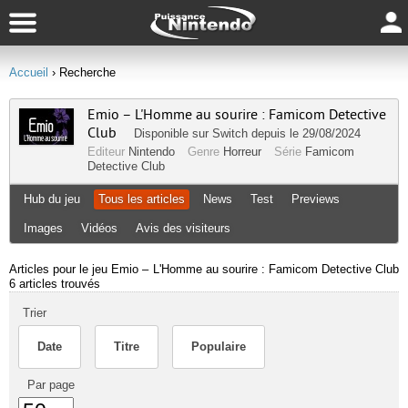
Accueil
› Recherche
Emio – L'Homme au sourire : Famicom Detective
Club
Disponible sur
Switch
depuis le 29/08/2024
Editeur
Nintendo
Genre
Horreur
Série
Famicom
Detective Club
Hub du jeu
Tous les articles
News
Test
Previews
Images
Vidéos
Avis des visiteurs
Articles pour le jeu Emio – L'Homme au sourire : Famicom Detective Club
6 articles trouvés
Trier
Date
Titre
Populaire
Par page