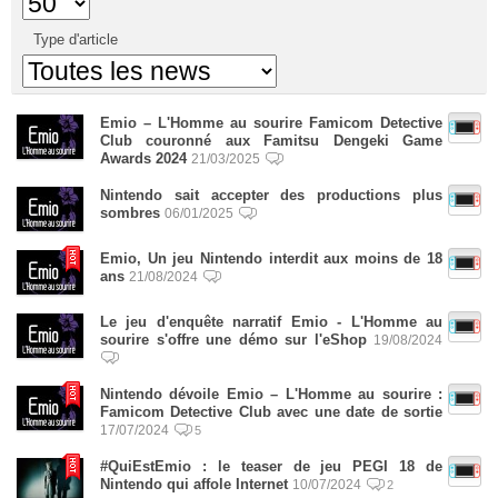
Type d'article
Emio – L'Homme au sourire Famicom Detective
Club couronné aux Famitsu Dengeki Game
Awards 2024
21/03/2025
Nintendo sait accepter des productions plus
sombres
06/01/2025
Emio, Un jeu Nintendo interdit aux moins de 18
ans
21/08/2024
Le jeu d'enquête narratif Emio - L'Homme au
sourire s'offre une démo sur l'eShop
19/08/2024
Nintendo dévoile Emio – L'Homme au sourire :
Famicom Detective Club avec une date de sortie
17/07/2024
5
#QuiEstEmio : le teaser de jeu PEGI 18 de
Nintendo qui affole Internet
10/07/2024
2