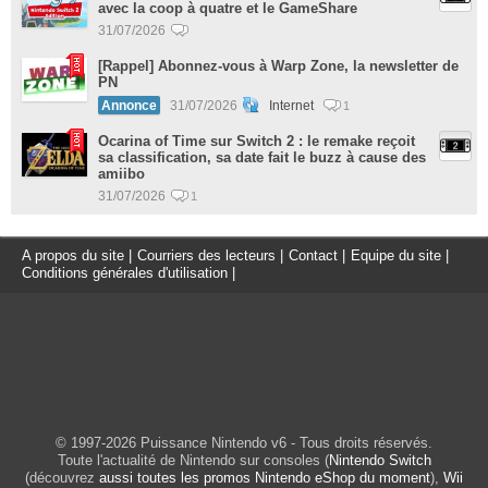
avec la coop à quatre et le GameShare
31/07/2026
[Rappel] Abonnez-vous à Warp Zone, la newsletter de
PN
Annonce
31/07/2026
Internet
1
Ocarina of Time sur Switch 2 : le remake reçoit
sa classification, sa date fait le buzz à cause des
amiibo
31/07/2026
1
A propos du site
|
Courriers des lecteurs
|
Contact
|
Equipe du site
|
Conditions générales d'utilisation
|
© 1997-2026 Puissance Nintendo v6 - Tous droits réservés.
Toute l'actualité de Nintendo sur consoles (
Nintendo Switch
(découvrez
aussi toutes les promos Nintendo eShop du moment
),
Wii