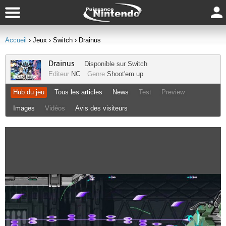
Accueil
› Jeux
› Switch
› Drainus
Drainus
Disponible sur
Switch
Editeur
NC
Genre
Shoot'em up
Hub du jeu
Tous les articles
News
Test
Preview
Images
Vidéos
Avis des visiteurs