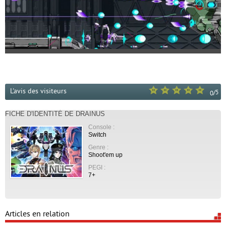
L'avis des visiteurs
/
5
0
FICHE D'IDENTITÉ DE DRAINUS
Console :
Switch
Genre :
Shoot'em up
PEGI :
7+
Articles en relation