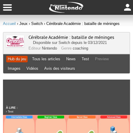
Accueil
› Jeux
› Switch
› Cérébrale Académie : bataille de méninges
Cérébrale Académie : bataille de méninges
Disponible sur
Switch
depuis le 03/12/2021
Editeur
Nintendo
Genre
coaching
Hub du jeu
Tous les articles
News
Test
Preview
Images
Vidéos
Avis des visiteurs
À LIRE :
›
Test