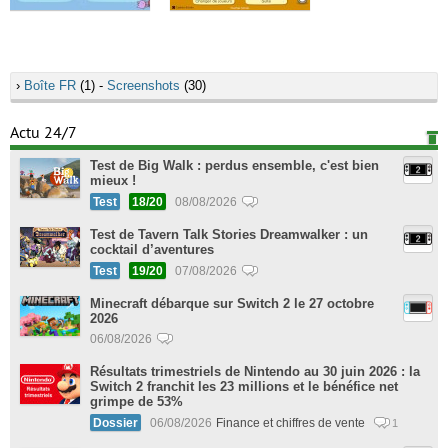
›
Boîte FR
(1) -
Screenshots
(30)
Actu 24/7
Test de Big Walk : perdus ensemble, c'est bien
mieux !
Test
18/20
08/08/2026
Test de Tavern Talk Stories Dreamwalker : un
cocktail d’aventures
Test
19/20
07/08/2026
Minecraft débarque sur Switch 2 le 27 octobre
2026
06/08/2026
Résultats trimestriels de Nintendo au 30 juin 2026 : la
Switch 2 franchit les 23 millions et le bénéfice net
grimpe de 53%
Dossier
06/08/2026
Finance et chiffres de vente
1