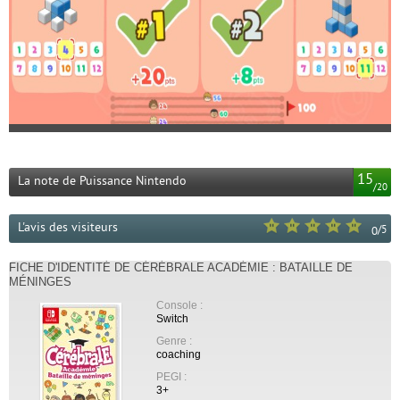
15
La note de Puissance Nintendo
/
20
L'avis des visiteurs
/
5
0
FICHE D'IDENTITÉ DE CÉRÉBRALE ACADÉMIE : BATAILLE DE
MÉNINGES
Console :
Switch
Genre :
coaching
PEGI :
3+