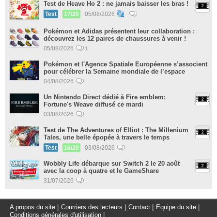
Test de Heave Ho 2 : ne jamais baisser les bras !
Test
17/20
05/08/2026
Pokémon et Adidas présentent leur collaboration :
découvrez les 12 paires de chaussures à venir !
05/08/2026
1
Pokémon et l'Agence Spatiale Européenne s’associent
pour célébrer la Semaine mondiale de l’espace
04/08/2026
Un Nintendo Direct dédié à Fire emblem:
Fortune's Weave diffusé ce mardi
03/08/2026
Test de The Adventures of Elliot : The Millenium
Tales, une belle épopée à travers le temps
Test
16/20
03/08/2026
Wobbly Life débarque sur Switch 2 le 20 août
avec la coop à quatre et le GameShare
31/07/2026
A propos du site
|
Courriers des lecteurs
|
Contact
|
Equipe du site
|
Conditions générales d'utilisation
|