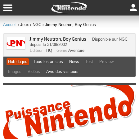
Accueil
› Jeux
› NGC
› Jimmy Neutron, Boy Genius
Jimmy Neutron, Boy Genius
Disponible sur
NGC
depuis le 31/08/2002
Editeur
THQ
Genre
Aventure
Hub du jeu
Tous les articles
News
Test
Preview
Images
Vidéos
Avis des visiteurs