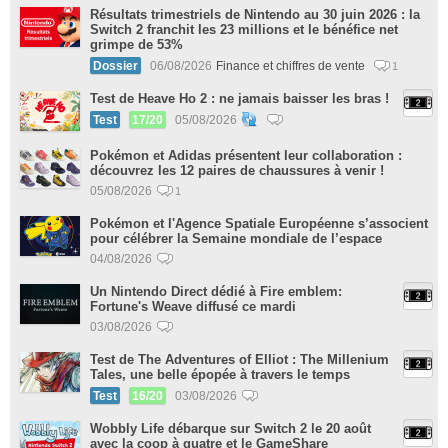
Résultats trimestriels de Nintendo au 30 juin 2026 : la
Switch 2 franchit les 23 millions et le bénéfice net
grimpe de 53%
Dossier
06/08/2026
Finance et chiffres de vente
1
Test de Heave Ho 2 : ne jamais baisser les bras !
Test
17/20
05/08/2026
Pokémon et Adidas présentent leur collaboration :
découvrez les 12 paires de chaussures à venir !
05/08/2026
1
Pokémon et l'Agence Spatiale Européenne s’associent
pour célébrer la Semaine mondiale de l’espace
04/08/2026
Un Nintendo Direct dédié à Fire emblem:
Fortune's Weave diffusé ce mardi
03/08/2026
Test de The Adventures of Elliot : The Millenium
Tales, une belle épopée à travers le temps
Test
16/20
03/08/2026
Wobbly Life débarque sur Switch 2 le 20 août
avec la coop à quatre et le GameShare