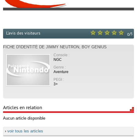
L'avis des visiteurs
/
5
0
FICHE D'IDENTITÉ DE JIMMY NEUTRON, BOY GENIUS
Console :
NGC
Genre :
Aventure
PEGI :
3+
Articles en relation
Aucun article disponible
›
voir tous les articles