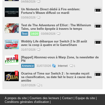
04/08/2026
Un Nintendo Direct dédié à Fire emblem:
Fortune's Weave diffusé ce mardi
03/08/2026
Test de The Adventures of Elliot : The Millenium
Tales, une belle épopée à travers le temps
Test
16/20
03/08/2026
Wobbly Life débarque sur Switch 2 le 20 août
avec la coop à quatre et le GameShare
31/07/2026
[Rappel] Abonnez-vous à Warp Zone, la newsletter de
PN
Annonce
31/07/2026
Internet
1
Ocarina of Time sur Switch 2 : le remake reçoit
sa classification, sa date fait le buzz à cause des
amiibo
31/07/2026
1
A propos du site
|
Courriers des lecteurs
|
Contact
|
Equipe du site
|
Conditions générales d'utilisation
|