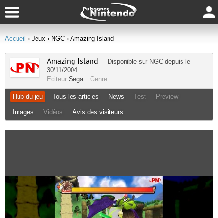
Accueil
› Jeux
› NGC
› Amazing Island
Amazing Island
Disponible sur
NGC
depuis le
30/11/2004
Editeur
Sega
Genre
Hub du jeu
Tous les articles
News
Test
Preview
Images
Vidéos
Avis des visiteurs