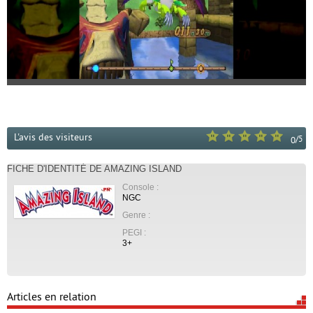
L'avis des visiteurs
/
5
0
FICHE D'IDENTITÉ DE AMAZING ISLAND
Console :
NGC
Genre :
PEGI :
3+
Articles en relation