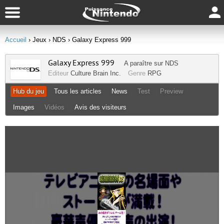
Accueil
› Jeux
› NDS
› Galaxy Express 999
Galaxy Express 999
A paraître sur
NDS
Editeur
Culture Brain Inc.
Genre
RPG
Hub du jeu
Tous les articles
News
Test
Preview
Images
Vidéos
Avis des visiteurs