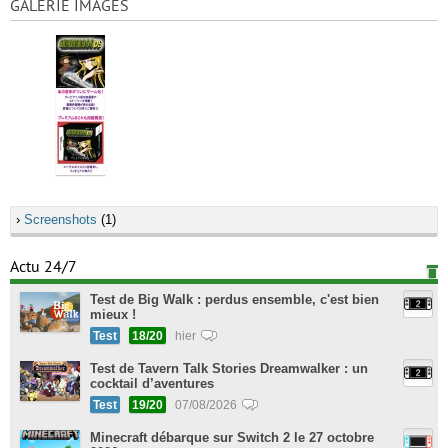
GALERIE IMAGES
›
Screenshots
(1)
Actu 24/7
Test de Big Walk : perdus ensemble, c'est bien
mieux !
Test
18/20
hier
Test de Tavern Talk Stories Dreamwalker : un
cocktail d’aventures
Test
19/20
07/08/2026
Minecraft débarque sur Switch 2 le 27 octobre