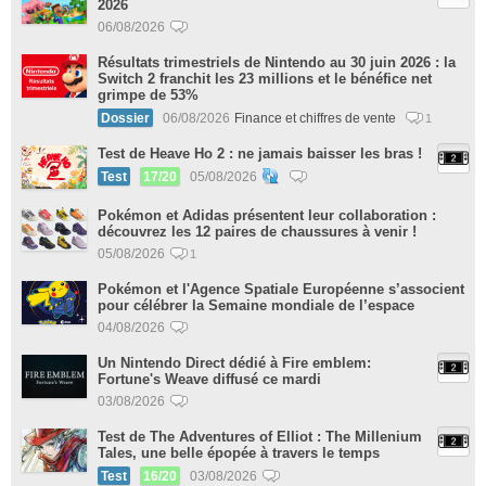
2026
06/08/2026
Résultats trimestriels de Nintendo au 30 juin 2026 : la
Switch 2 franchit les 23 millions et le bénéfice net
grimpe de 53%
Dossier
06/08/2026
Finance et chiffres de vente
1
Test de Heave Ho 2 : ne jamais baisser les bras !
Test
17/20
05/08/2026
Pokémon et Adidas présentent leur collaboration :
découvrez les 12 paires de chaussures à venir !
05/08/2026
1
Pokémon et l'Agence Spatiale Européenne s’associent
pour célébrer la Semaine mondiale de l’espace
04/08/2026
Un Nintendo Direct dédié à Fire emblem:
Fortune's Weave diffusé ce mardi
03/08/2026
Test de The Adventures of Elliot : The Millenium
Tales, une belle épopée à travers le temps
Test
16/20
03/08/2026