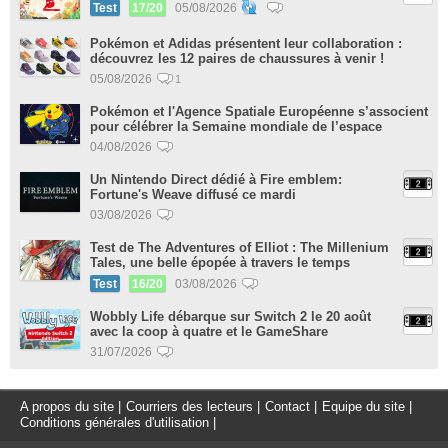
Test
17/20
05/08/2026
Pokémon et Adidas présentent leur collaboration :
découvrez les 12 paires de chaussures à venir !
05/08/2026
1
Pokémon et l'Agence Spatiale Européenne s’associent
pour célébrer la Semaine mondiale de l’espace
04/08/2026
Un Nintendo Direct dédié à Fire emblem:
Fortune's Weave diffusé ce mardi
03/08/2026
Test de The Adventures of Elliot : The Millenium
Tales, une belle épopée à travers le temps
Test
16/20
03/08/2026
Wobbly Life débarque sur Switch 2 le 20 août
avec la coop à quatre et le GameShare
31/07/2026
A propos du site
|
Courriers des lecteurs
|
Contact
|
Equipe du site
|
Conditions générales d'utilisation
|