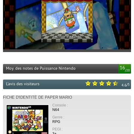
16
Moy. des notes de Puissance Nintendo
/
20
L'avis des visiteurs
/
5
4.6
FICHE D'IDENTITÉ DE PAPER MARIO
Console :
N64
Genre :
RPG
PEGI :
3+