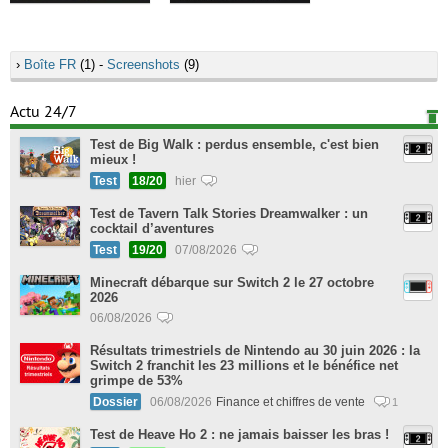
›
Boîte FR
(1) -
Screenshots
(9)
Actu 24/7
Test de Big Walk : perdus ensemble, c'est bien
mieux !
Test
18/20
hier
Test de Tavern Talk Stories Dreamwalker : un
cocktail d’aventures
Test
19/20
07/08/2026
Minecraft débarque sur Switch 2 le 27 octobre
2026
06/08/2026
Résultats trimestriels de Nintendo au 30 juin 2026 : la
Switch 2 franchit les 23 millions et le bénéfice net
grimpe de 53%
Dossier
06/08/2026
Finance et chiffres de vente
1
Test de Heave Ho 2 : ne jamais baisser les bras !