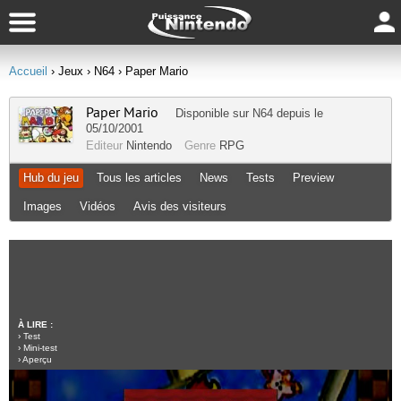
Accueil
› Jeux
› N64
› Paper Mario
Paper Mario
Disponible sur
N64
depuis le
05/10/2001
Editeur
Nintendo
Genre
RPG
Hub du jeu
Tous les articles
News
Tests
Preview
Images
Vidéos
Avis des visiteurs
À LIRE :
›
Test
›
Mini-test
›
Aperçu