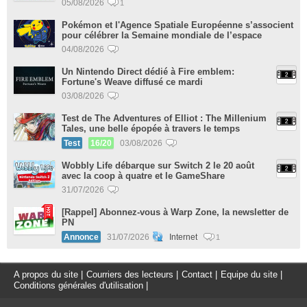
05/08/2026
1
Pokémon et l'Agence Spatiale Européenne s’associent
pour célébrer la Semaine mondiale de l’espace
04/08/2026
Un Nintendo Direct dédié à Fire emblem:
Fortune's Weave diffusé ce mardi
03/08/2026
Test de The Adventures of Elliot : The Millenium
Tales, une belle épopée à travers le temps
Test
16/20
03/08/2026
Wobbly Life débarque sur Switch 2 le 20 août
avec la coop à quatre et le GameShare
31/07/2026
[Rappel] Abonnez-vous à Warp Zone, la newsletter de
PN
Annonce
31/07/2026
Internet
1
A propos du site
|
Courriers des lecteurs
|
Contact
|
Equipe du site
|
Conditions générales d'utilisation
|