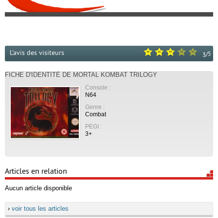
L'avis des visiteurs
/
5
3
FICHE D'IDENTITÉ DE MORTAL KOMBAT TRILOGY
Console :
N64
Genre :
Combat
PEGI :
3+
Articles en relation
Aucun article disponible
›
voir tous les articles