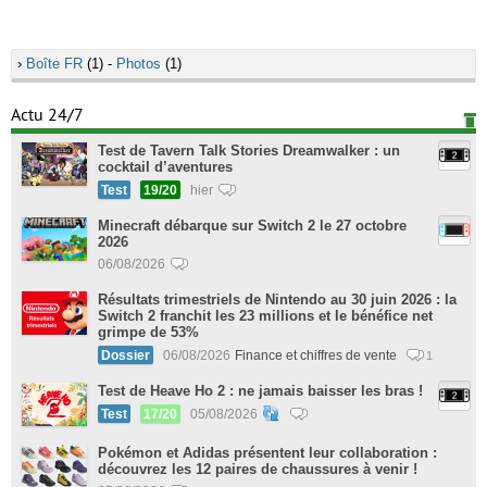
›
Boîte FR
(1) -
Photos
(1)
Actu 24/7
Test de Tavern Talk Stories Dreamwalker : un
cocktail d’aventures
Test
19/20
hier
Minecraft débarque sur Switch 2 le 27 octobre
2026
06/08/2026
Résultats trimestriels de Nintendo au 30 juin 2026 : la
Switch 2 franchit les 23 millions et le bénéfice net
grimpe de 53%
Dossier
06/08/2026
Finance et chiffres de vente
1
Test de Heave Ho 2 : ne jamais baisser les bras !
Test
17/20
05/08/2026
Pokémon et Adidas présentent leur collaboration :
découvrez les 12 paires de chaussures à venir !