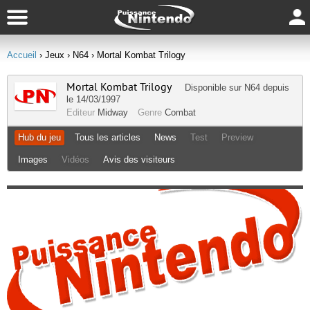
Accueil
› Jeux
› N64
› Mortal Kombat Trilogy
Mortal Kombat Trilogy
Disponible sur
N64
depuis
le 14/03/1997
Editeur
Midway
Genre
Combat
Hub du jeu
Tous les articles
News
Test
Preview
Images
Vidéos
Avis des visiteurs