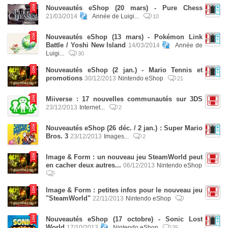
Nouveautés eShop (20 mars) - Pure Chess
21/03/2014
Année de Luigi...
10
Nouveautés eShop (13 mars) - Pokémon Link
Battle / Yoshi New Island
14/03/2014
Année de
Luigi...
30
Nouveautés eShop (2 jan.) - Mario Tennis et
promotions
30/12/2013
Nintendo eShop
21
Miiverse : 17 nouvelles communautés sur 3DS
23/12/2013
Internet...
2
Nouveautés eShop (26 déc. / 2 jan.) : Super Mario
Bros. 3
23/12/2013
Images...
2
Image & Form : un nouveau jeu SteamWorld peut
en cacher deux autres...
06/12/2013
Nintendo eShop
Image & Form : petites infos pour le nouveau jeu
"SteamWorld"
22/11/2013
Nintendo eShop
Nouveautés eShop (17 octobre) - Sonic Lost
World
17/10/2013
Nintendo eShop
25