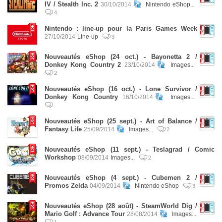
IV / Stealth Inc. 2
30/10/2014
Nintendo eShop...
4
Nintendo : line-up pour la Paris Games Week
27/10/2014
Line-up
3
Nouveautés eShop (24 oct.) - Bayonetta 2 /
Donkey Kong Country 2
23/10/2014
Images...
2
Nouveautés eShop (16 oct.) - Lone Survivor /
Donkey Kong Country
16/10/2014
Images...
Nouveautés eShop (25 sept.) - Art of Balance /
Fantasy Life
25/09/2014
Images...
2
Nouveautés eShop (11 sept.) - Teslagrad / Comic
Workshop
08/09/2014
Images...
2
Nouveautés eShop (4 sept.) - Cubemen 2 /
Promos Zelda
04/09/2014
Nintendo eShop
3
Nouveautés eShop (28 août) - SteamWorld Dig /
Mario Golf : Advance Tour
28/08/2014
Images...