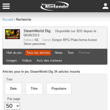
Accueil
› Recherche
SteamWorld Dig
Disponible sur
3DS
depuis le
08/08/2013
Editeur
NC
Genre
Donjon RPG
Plate-forme
Action
3ème personne
Hub du jeu
Tous les articles
News
Test
Preview
Images
Vidéos
Avis des visiteurs
Articles pour le jeu SteamWorld Dig
34 articles trouvés
Trier
Date
Titre
Populaire
Par page