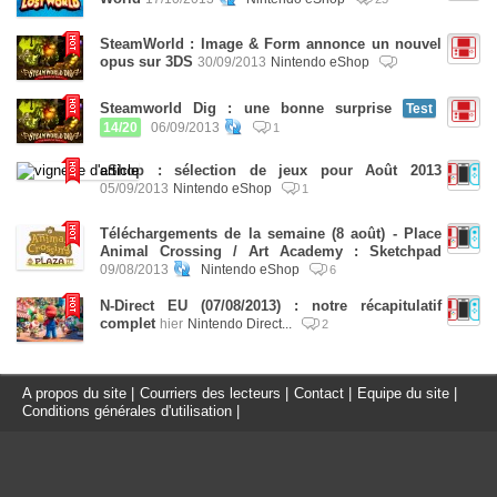
SteamWorld : Image & Form annonce un nouvel
opus sur 3DS
30/09/2013
Nintendo eShop
Steamworld Dig : une bonne surprise
Test
14/20
06/09/2013
1
eShop : sélection de jeux pour Août 2013
05/09/2013
Nintendo eShop
1
Téléchargements de la semaine (8 août) - Place
Animal Crossing / Art Academy : Sketchpad
09/08/2013
Nintendo eShop
6
N-Direct EU (07/08/2013) : notre récapitulatif
complet
hier
Nintendo Direct...
2
A propos du site
|
Courriers des lecteurs
|
Contact
|
Equipe du site
|
Conditions générales d'utilisation
|