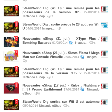
1
SteamWorld Dig (Wii U) : une remise pour les
possesseurs de la version 3DS
22/08/2014
Nintendo eShop
3
SteamWorld Dig : sortie prévue le 28 août sur Wii
U
04/08/2014
Images...
Nouveautés eShop (31 jui.) - XType Plus /
Bombing Bastards
01/08/2014
Images...
6
Nouveautés eShop (21 jui.) - Siesta Fiesta / Mega
Man sur Console Virtuelle
25/07/2014
Images...
SteamWorld Dig (Wii U) : une remise pour les
possesseurs de la version 3DS ?
22/07/2014
Nintendo eShop
1
Nouveautés eShop (17 jui.) - Kirby : Nightmare
[...] / Promo Earthbound
17/07/2014
Nintendo
eShop
8
SteamWorld Dig sortira sur Wii U cet automne
05/06/2014
Nintendo eShop
1