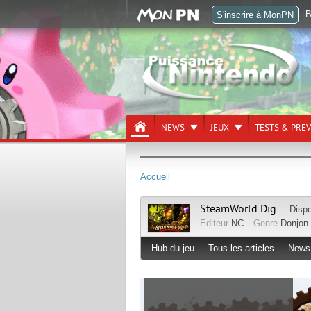
B
S'inscrire à MonPN
NEWS
JEUX
TESTS & PRE
Accueil
SteamWorld Dig
Dispo
Editeur
NC
Genre
Donjon
Hub du jeu
Tous les articles
News