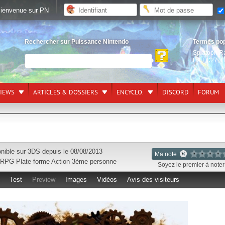
ienvenue sur PN
Rechercher sur Puissance Nintendo
Termes po
Splatoon R
EA FC27
,
L
VIEWS
ARTICLES & DOSSIERS
ENCYCLO.
DISCORD
FORUM
nible sur
3DS
depuis le 08/08/2013
Ma note
 RPG
Plate-forme
Action
3ème personne
Soyez le premier à noter 
Test
Preview
Images
Vidéos
Avis des visiteurs