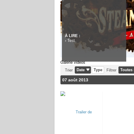
À LIRE :
›
Test
Galerie videos
Date
Type
Toutes 
Trier
Filtrer
07 août 2013