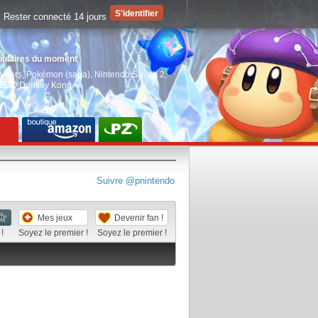
Rester connecté 14 jours
pulaires du moment
aiders
,
Pokémon (saga)
,
Nintendo Switch 2
,
EGO Donkey Kong
Suivre @pnintendo
Mes jeux
Devenir fan !
!
Soyez le premier !
Soyez le premier !