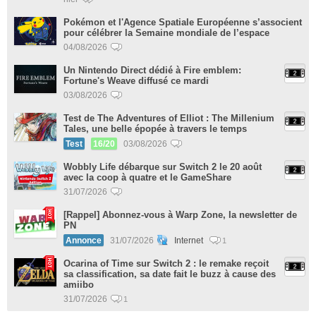
Pokémon et l'Agence Spatiale Européenne s’associent
pour célébrer la Semaine mondiale de l’espace
04/08/2026
Un Nintendo Direct dédié à Fire emblem:
Fortune's Weave diffusé ce mardi
03/08/2026
Test de The Adventures of Elliot : The Millenium
Tales, une belle épopée à travers le temps
Test
16/20
03/08/2026
Wobbly Life débarque sur Switch 2 le 20 août
avec la coop à quatre et le GameShare
31/07/2026
[Rappel] Abonnez-vous à Warp Zone, la newsletter de
PN
Annonce
31/07/2026
Internet
1
Ocarina of Time sur Switch 2 : le remake reçoit
sa classification, sa date fait le buzz à cause des
amiibo
31/07/2026
1