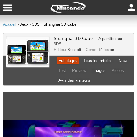
Accueil
› Jeux
› 3DS
› Shanghai 3D Cube
Shanghai 3D Cube
A paraître sur
3DS
Editeur
Sunsoft
Genre
Réflexion
Hub du jeu
Tous les articles
News
Test
Preview
Images
Vidéos
Avis des visiteurs