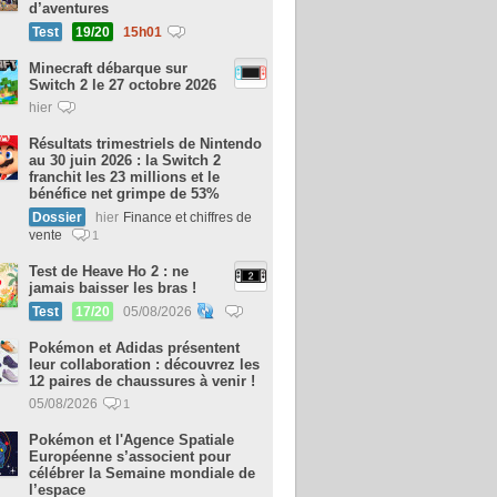
d’aventures
Test
19/20
15h01
Minecraft débarque sur
Switch 2 le 27 octobre 2026
hier
Résultats trimestriels de Nintendo
au 30 juin 2026 : la Switch 2
franchit les 23 millions et le
bénéfice net grimpe de 53%
Dossier
hier
Finance et chiffres de
vente
1
Test de Heave Ho 2 : ne
jamais baisser les bras !
Test
17/20
05/08/2026
Pokémon et Adidas présentent
leur collaboration : découvrez les
12 paires de chaussures à venir !
05/08/2026
1
Pokémon et l'Agence Spatiale
Européenne s’associent pour
célébrer la Semaine mondiale de
l’espace