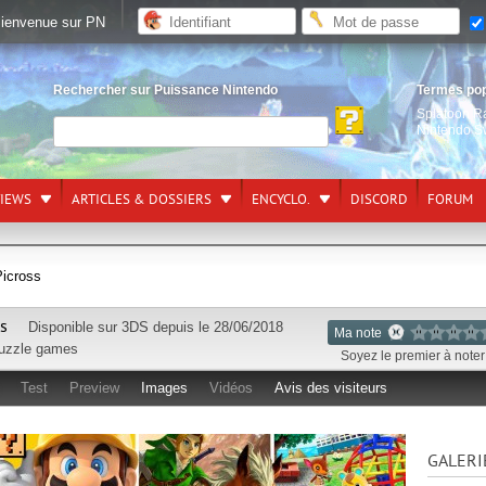
ienvenue sur PN
Rechercher sur Puissance Nintendo
Termes po
Splatoon R
Nintendo S
VIEWS
ARTICLES & DOSSIERS
ENCYCLO.
DISCORD
FORUM
Picross
ss
Disponible sur
3DS
depuis le 28/06/2018
Ma note
uzzle games
Soyez le premier à noter 
Test
Preview
Images
Vidéos
Avis des visiteurs
GALERI