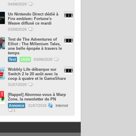
04/08/2026
Un Nintendo Direct dédié à
Fire emblem: Fortune's
Weave diffusé ce mardi
03/08/2026
Test de The Adventures of
Elliot : The Millenium Tales,
une belle épopée à travers le
temps
Test
16/20
03/08/2026
Wobbly Life débarque sur
Switch 2 le 20 août avec la
coop à quatre et le GameShare
31/07/2026
[Rappel] Abonnez-vous à Warp
Zone, la newsletter de PN
Annonce
31/07/2026
Internet
1