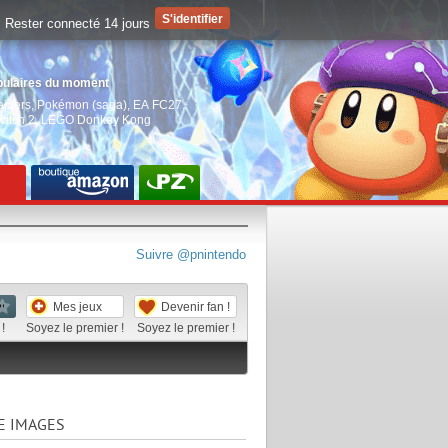
Rester connecté 14 jours
pulaires du moment
aiders
,
Pokémon (saga)
,
EA FC27
,
witch 2
,
LEGO Donkey Kong
Suivre @pnintendo
Mes jeux
Devenir fan !
!
Soyez le premier !
Soyez le premier !
E IMAGES