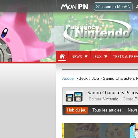
B
S'inscrire à MonPN
NEWS
JEUX
TESTS & PRE
Accueil
› Jeux
› 3DS
› Sanrio Characters 
Sanrio Characters Picro
Editeur
Nintendo
Genre
P
Hub du jeu
Tous les articles
News