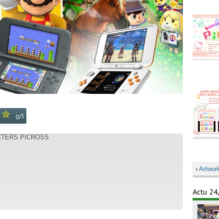
/
5
0
ACTERS PICROSS
›
Artwor
Actu 24