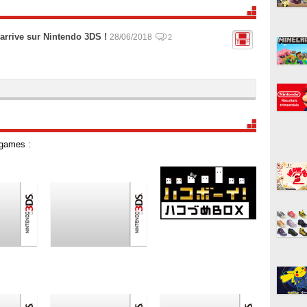
arrive sur Nintendo 3DS !
28/06/2018
2
 games :