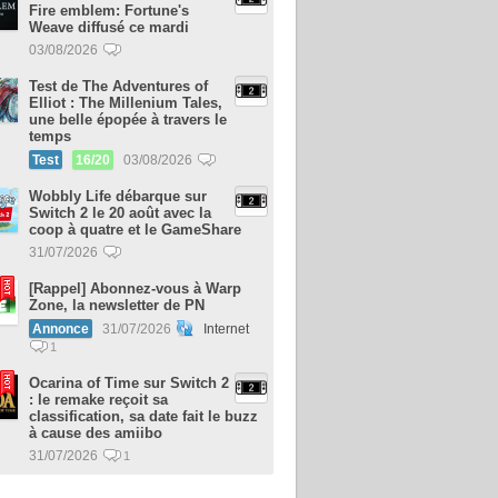
Fire emblem: Fortune's
Weave diffusé ce mardi
03/08/2026
Test de The Adventures of
Elliot : The Millenium Tales,
une belle épopée à travers le
temps
Test
16/20
03/08/2026
Wobbly Life débarque sur
Switch 2 le 20 août avec la
coop à quatre et le GameShare
31/07/2026
[Rappel] Abonnez-vous à Warp
Zone, la newsletter de PN
Annonce
31/07/2026
Internet
1
Ocarina of Time sur Switch 2
: le remake reçoit sa
classification, sa date fait le buzz
à cause des amiibo
31/07/2026
1