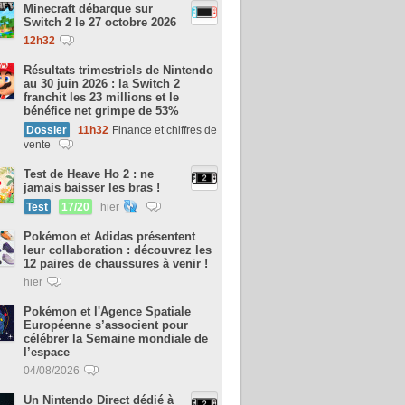
Minecraft débarque sur
Switch 2 le 27 octobre 2026
12h32
Résultats trimestriels de Nintendo
au 30 juin 2026 : la Switch 2
franchit les 23 millions et le
bénéfice net grimpe de 53%
Dossier
11h32
Finance et chiffres de
vente
Test de Heave Ho 2 : ne
jamais baisser les bras !
Test
17/20
hier
Pokémon et Adidas présentent
leur collaboration : découvrez les
12 paires de chaussures à venir !
hier
Pokémon et l'Agence Spatiale
Européenne s’associent pour
célébrer la Semaine mondiale de
l’espace
04/08/2026
Un Nintendo Direct dédié à