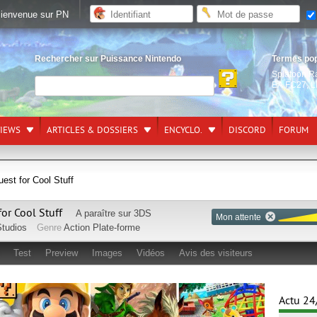
ienvenue sur PN
Rechercher sur Puissance Nintendo
Termes po
Splatoon R
EA FC27
,
L
VIEWS
ARTICLES & DOSSIERS
ENCYCLO.
DISCORD
FORUM
est for Cool Stuff
or Cool Stuff
A paraître sur
3DS
Mon attente
Studios
Genre
Action
Plate-forme
Test
Preview
Images
Vidéos
Avis des visiteurs
Actu 24