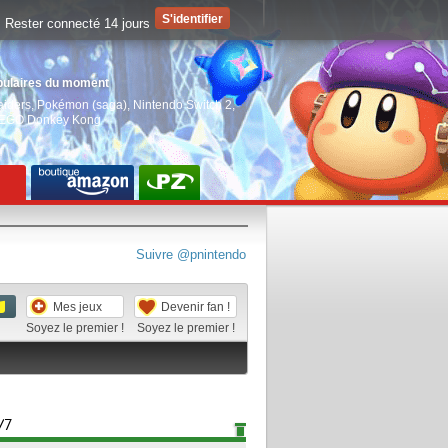
Rester connecté 14 jours
pulaires du moment
aiders
,
Pokémon (saga)
,
Nintendo Switch 2
,
EGO Donkey Kong
Suivre @pnintendo
Mes jeux
Devenir fan !
Soyez le premier !
Soyez le premier !
/7