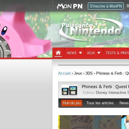
B
S'inscrire à MonPN
NEWS
JEUX
TESTS & PRE
Accueil
› Jeux
› 3DS
› Phineas & Ferb : Qu
Phineas & Ferb : Quest f
Editeur
Disney Interactive 
Hub du jeu
Tous les articles
News