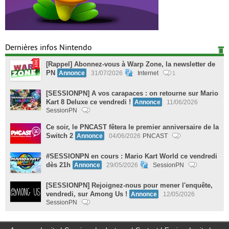
Dernières infos Nintendo
[Rappel] Abonnez-vous à Warp Zone, la newsletter de
PN
Annonce
31/07/2026
Internet
1
[SESSIONPN] A vos carapaces : on retourne sur Mario
Kart 8 Deluxe ce vendredi !
Annonce
11/06/2026
SessionPN
Ce soir, le PNCAST fêtera le premier anniversaire de la
Switch 2
Annonce
04/06/2026
PNCAST
#SESSIONPN en cours : Mario Kart World ce vendredi
dès 21h
Annonce
29/05/2026
SessionPN
[SESSIONPN] Rejoignez-nous pour mener l'enquête,
vendredi, sur Among Us !
Annonce
12/05/2026
SessionPN