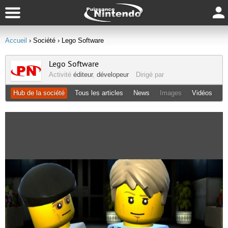
Accueil
› Société
› Lego Software
Lego Software
Activité
éditeur
,
dévelopeur
Dirigé par
Hub de la société
Tous les articles
News
Images
Vidéos