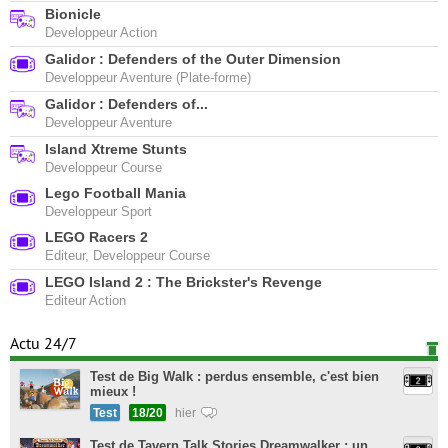
Bionicle
Developpeur Action
Galidor : Defenders of the Outer Dimension
Developpeur Aventure (Plate-forme)
Galidor : Defenders of...
Developpeur Aventure
Island Xtreme Stunts
Developpeur Course
Lego Football Mania
Developpeur Sport
LEGO Racers 2
Editeur, Developpeur Course
LEGO Island 2 : The Brickster's Revenge
Editeur Action
Actu 24/7
Test de Big Walk : perdus ensemble, c'est bien
mieux !
Test
18/20
hier
Test de Tavern Talk Stories Dreamwalker : un