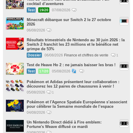
cocktail d’aventures
Test
19/20
07/08/2026
Minecraft débarque sur Switch 2 le 27 octobre
2026
06/08/2026
Résultats trimestriels de Nintendo au 30 juin 2026 : la
Switch 2 franchit les 23 millions et le bénéfice net
grimpe de 53%
Dossier
06/08/2026
Finance et chiffres de vente
1
Test de Heave Ho 2 : ne jamais baisser les bras !
Test
17/20
05/08/2026
Pokémon et Adidas présentent leur collaboration :
découvrez les 12 paires de chaussures à venir !
05/08/2026
1
Pokémon et l'Agence Spatiale Européenne s’associent
pour célébrer la Semaine mondiale de l’espace
04/08/2026
Un Nintendo Direct dédié à Fire emblem:
Fortune's Weave diffusé ce mardi
03/08/2026