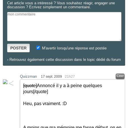
Cet article vous a intéressé ? Vous souhaitez réagir, engager une
discussion ? Ecrivez simplement un commentaire.
POSTER
M'avertir lorsqu'une réponse est postée
›
Retrouvez également cette discussion dans le topic dédié du forum
Citer
Quizzman
17 sept. 2009
21h27
[quote]
Annoncé il y a à peine quelques
jours
[/quote]
Heu, pas vraiment.
:D
A moins que ma mémoire me fasse défaut, on en