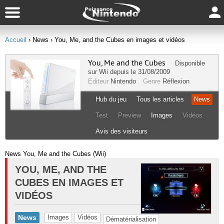
Accueil
› News
› You, Me, and the Cubes en images et vidéos
You, Me and the Cubes
Disponible
sur
Wii
depuis le 31/08/2009
Editeur
Nintendo
Genre
Réflexion
Hub du jeu
Tous les articles
News
Test
Preview
Images
Vidéos
Avis des visiteurs
News You, Me and the Cubes (Wii)
YOU, ME, AND THE
CUBES EN IMAGES ET
VIDÉOS
News
Images
Vidéos
Dématérialisation