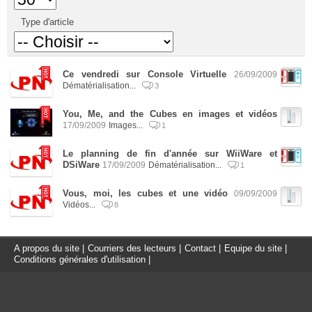
Type d'article
Ce vendredi sur Console Virtuelle
26/09/2009
Dématérialisation...
3
You, Me, and the Cubes en images et vidéos
17/09/2009
Images...
1
Le planning de fin d'année sur WiiWare et
DSiWare
17/09/2009
Dématérialisation...
1
Vous, moi, les cubes et une vidéo
09/09/2009
Vidéos...
8
A propos du site
|
Courriers des lecteurs
|
Contact
|
Equipe du site
|
Conditions générales d'utilisation
|