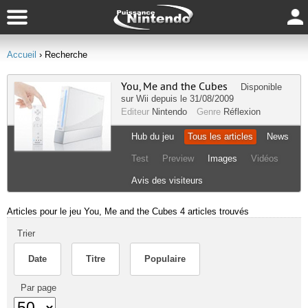
Accueil
› Recherche
You, Me and the Cubes
Disponible
sur
Wii
depuis le 31/08/2009
Editeur
Nintendo
Genre
Réflexion
Hub du jeu
Tous les articles
News
Test
Preview
Images
Vidéos
Avis des visiteurs
Articles pour le jeu You, Me and the Cubes
4 articles trouvés
Trier
Date
Titre
Populaire
Par page